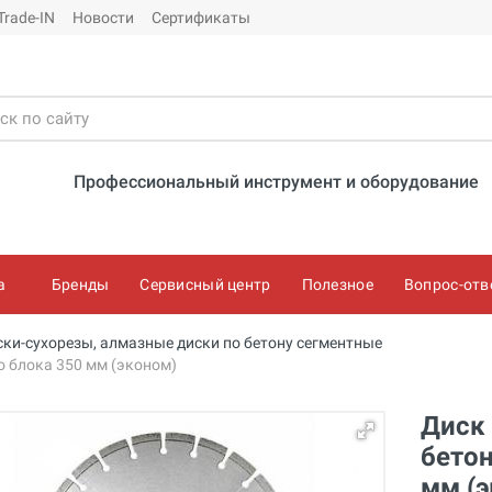
Trade-IN
Новости
Сертификаты
Профессиональный инструмент и оборудование
а
Бренды
Сервисный центр
Полезное
Вопрос-отв
ки-сухорезы, алмазные диски по бетону сегментные
о блока 350 мм (эконом)
Диск 
бетон
мм (э