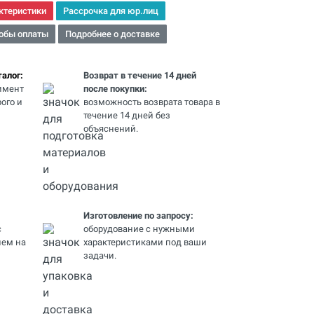
ктеристики
Рассрочка для юр.лиц
обы оплаты
Подробнее о доставке
алог:
Возврат в течение 14 дней
имент
после покупки:
ого и
возможность возврата товара в
течение 14 дней без
объяснений.
Изготовление по запросу:
с
оборудование с нужными
ем на
характеристиками под ваши
задачи.