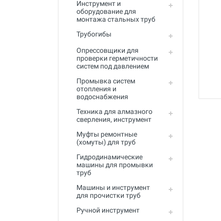
Инструмент и
Промывка систем отопления и
оборудование для
водоснабжения
монтажа стальных труб
Техника для алмазного
Трубогибы
сверления, инструмент
Опрессовщики для
Муфты ремонтные (хомуты) для
проверки герметичности
труб
систем под давлением
Промывка систем
Гидродинамические машины
отопления и
для промывки труб
водоснабжения
Машины и инструмент для
Техника для алмазного
прочистки труб
сверления, инструмент
Ручной инструмент
Муфты ремонтные
(хомуты) для труб
Труборезы и ножницы для труб
Гидродинамические
машины для промывки
Инструмент и оборудование для
труб
сварки пластиковых труб
Машины и инструмент
Инструмент и оборудование для
для прочистки труб
монтажа металлопластиковых,
Ручной инструмент
медных, PEX труб