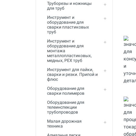
Труборезы и ножницы
Инструмент для пайки, сварки и
для труб
резки. Припой и флюс
Инструмент и
Оборудование для сварки
оборудование для
полимеров
сварки пластиковых
труб
Оборудование для
Инструмент и
телеинспекции трубопроводов
оборудование для
монтажа
Малая дорожная техника
металлопластиковых,
медных, PEX труб
Алмазные диски
Инструмент для пайки,
Плиткорезы
сварки и резки. Припой и
флюс
Сверлильные станки
Оборудование для
сварки полимеров
Фаскосъемные станки
Оборудование для
Инструмент для укладки
телеинспекции
напольных покрытий
трубопроводов
Малая дорожная
Строительный инструмент и
техника
оборудование
Алмазные диски