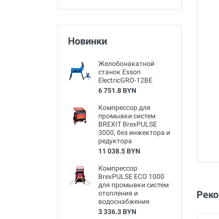
Новинки
Желобонакатной
станок Esson
ElectricGRO-12BE
6 751.8 BYN
Компрессор для
промывки систем
BREXIT BrexPULSE
3000, без инжектора и
редуктора
11 038.5 BYN
Компрессор
BrexPULSE ECO 1000
для промывки систем
Рек
отопления и
водоснабжения
3 336.3 BYN