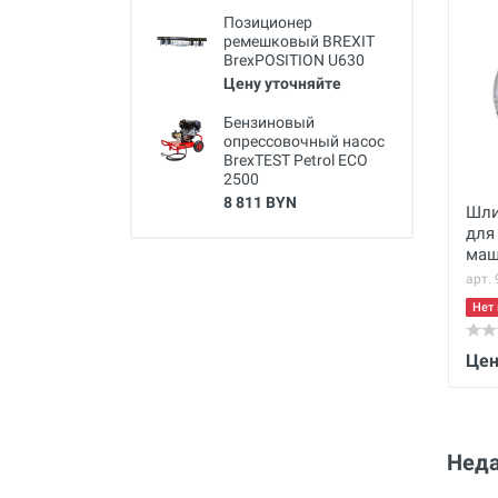
Позиционер
ремешковый BREXIT
BrexPOSITION U630
Цену уточняйте
Бензиновый
опрессовочный насос
BrexTEST Petrol ECO
2500
8 811 BYN
Шли
для
маш
сег
арт.
Нет 
Цен
Неда