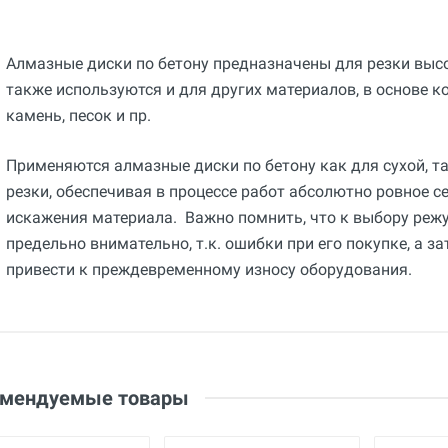
Алмазные диски по бетону предназначены для резки вы
также используются и для других материалов, в основе к
камень, песок и пр.
Применяются алмазные диски по бетону как для сухой, та
резки, обеспечивая в процессе работ абсолютно ровное с
искажения материала. Важно помнить, что к выбору реж
предельно внимательно, т.к. ошибки при его покупке, а з
привести к преждевременному износу оборудования.
Общие
Добавьте свой отзыв
Страна производства
Беларусь
Оценка
Бренд
Ваше имя
BREXIT
Email
омендуемые товары
Основные