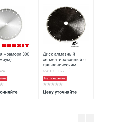
я мрамора 300
Диск алмазный
Шлифовальн
миум)
сегментированный с
двухрядная
гальваническим
сегментная,
покрытием Ø 200 мм
(стандарт)
424
арт. UKE082200
арт. 9000522
ичии
Нет в наличии
Нет в наличии
точняйте
Цену уточняйте
Цену уточн