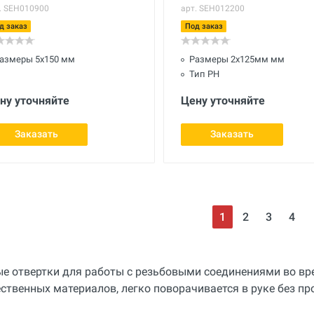
. SEH010900
арт. SEH012200
д заказ
Под заказ
азмеры 5х150 мм
Размеры 2x125мм мм
Тип РН
ну уточняйте
Цену уточняйте
Заказать
Заказать
1
2
3
4
е отвертки для работы с резьбовыми соединениями во вре
ственных материалов, легко поворачивается в руке без пр