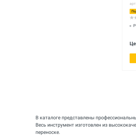
арт
По
Р
Це
В каталоге представлены профессиональны
Весь инструмент изготовлен из высококаче
переноске.