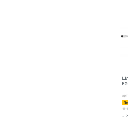
Шл
EG
арт
По
Р