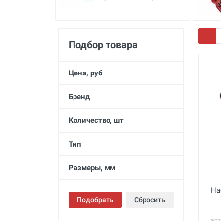
Промывка систем отопления и
водоснабжения
Техника для алмазного
сверления, инструмент
Подбор товара
Муфты ремонтные (хомуты) для
труб
Цена, руб
Гидродинамические машины
для промывки труб
Бренд
Машины и инструмент для
прочистки труб
Количество, шт
Ручной инструмент
Тип
Труборезы и ножницы для труб
Размеры, мм
Инструмент и оборудование для
сварки пластиковых труб
На
Инструмент и оборудование для
Подобрать
Сбросить
монтажа металлопластиковых,
медных, PEX труб
арт