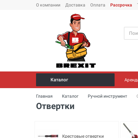
О компании
Доставка
Оплата
Рассрочка
Каталог
Аренд
Инструмент и оборудование для
Главная
Каталог
Ручной инструмент
монтажа стальных труб
Отвертки
Трубогибы
Опрессовщики для проверки
герметичности систем под
давлением
Крестовые отвертки