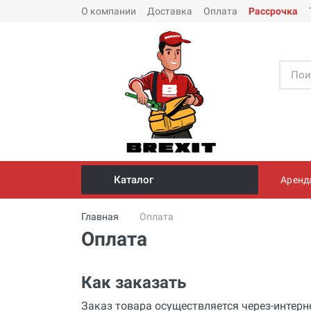
О компании
Доставка
Оплата
Рассрочка
Каталог
Аренд
Инструмент и оборудование для
Главная
Оплата
монтажа стальных труб
Оплата
Трубогибы
Опрессовщики для проверки
Как заказать
герметичности систем под
давлением
Заказ товара осуществляется через-интерн