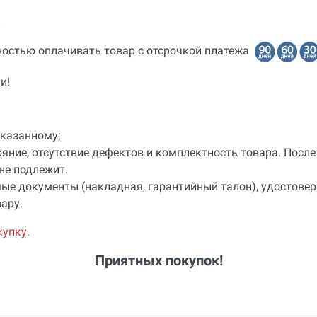
остью оплачивать товар с отсрочкой платежа
и!
аказанному;
яние, отсутствие дефектов и комплектность товара. Посл
не подлежит.
ые документы (накладная, гарантийный талон), удостовер
ару.
купку
.
Приятных покупок!