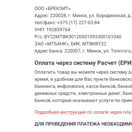
Инструмент для пайки, сварки и
ООО «БРЕКЗИТ»
резки. Припой и флюс
Адрес: 220028, г. Минск, ул. Бородинская, д.
Оборудование для сварки
тел/факс: +375 (17) 227-03-84
полимеров
УНП: 192839764
Оборудование для
Р/с: BY22MTBK30120001093300101040
телеинспекции трубопроводов
ЗАО «МТБАНК», БИК: MTBKBY22
Адрес банка: 220007, г. Минск, ул. Толстого,
Малая дорожная техника
Алмазные диски
Оплата через систему Расчет (ЕРИ
Оплатить товар вы можете через систему р
Плиткорезы
время, в удобном для Вас пункте банковск
Сверлильные станки
банкинга, инфокиоске, кассе банков, банк
денежных средств, электронных денег, ба
Фаскосъемные станки
банков, которые оказывают услуги по при
Инструмент для укладки
напольных покрытий
Подробная инструкция по оплате через пла
Строительный инструмент и
ДЛЯ ПРОВЕДЕНИЯ ПЛАТЕЖА НЕОБХОДИМ
оборудование