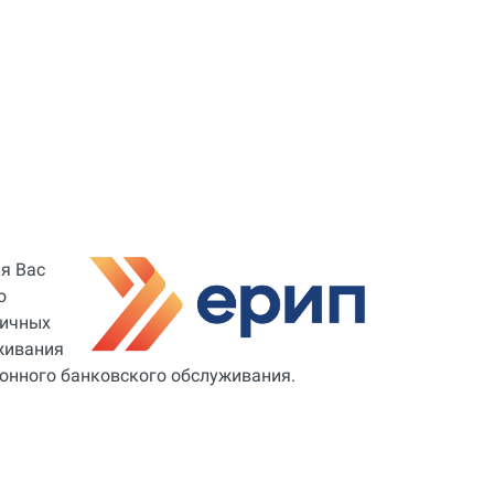
ля Вас
о
личных
живания
ионного банковского обслуживания.