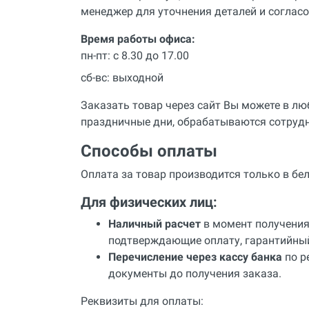
Промывка систем отопления и
менеджер для уточнения деталей и согласо
водоснабжения
Время работы офиса:
Техника для алмазного
пн-пт: с 8.30 до 17.00
сверления, инструмент
сб-вс: выходной
Муфты ремонтные (хомуты) для
труб
Заказать товар через сайт Вы можете в люб
Гидродинамические машины
праздничные дни, обрабатываются сотруд
для промывки труб
Способы оплаты
Машины и инструмент для
прочистки труб
Оплата за товар производится только в бел
Ручной инструмент
Для физических лиц:
Труборезы и ножницы для труб
Наличный расчет
в момент получения 
Инструмент и оборудование для
подтверждающие оплату, гарантийный
сварки пластиковых труб
Перечисление через кассу банка
по р
документы до получения заказа.
Инструмент и оборудование для
монтажа металлопластиковых,
медных, PEX труб
Реквизиты для оплаты: