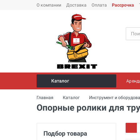
О компании
Доставка
Оплата
Рассрочка
Каталог
Аренд
Инструмент и оборудование для
Главная
Каталог
Инструмент и оборудова
монтажа стальных труб
Опорные ролики для тр
Трубогибы
Опрессовщики для проверки
герметичности систем под
Подбор товара
давлением