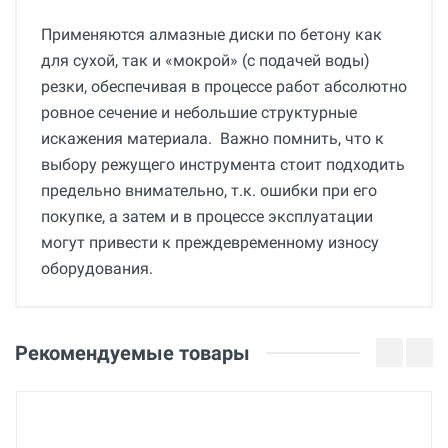
Применяются алмазные диски по бетону как
для сухой, так и «мокрой» (с подачей воды)
резки, обеспечивая в процессе работ абсолютно
ровное сечение и небольшие структурные
искажения материала. Важно помнить, что к
выбору режущего инструмента стоит подходить
предельно внимательно, т.к. ошибки при его
покупке, а затем и в процессе эксплуатации
могут привести к преждевременному износу
оборудования.
Общие
Добавьте свой отзыв
Страна производства
Оценка
Рекомендуемые товары
Беларусь
Бренд
Ваше имя
BREXIT