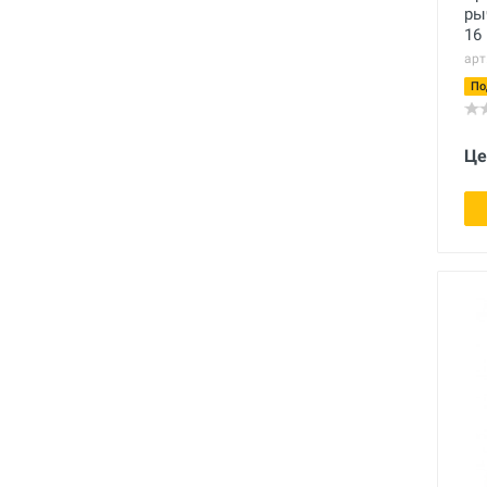
ры
16
арт
По
Це