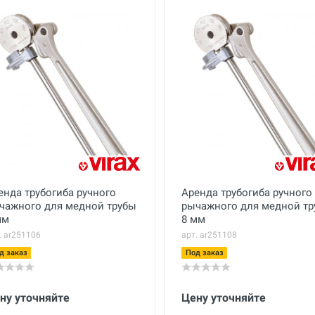
енда трубогиба ручного
Аренда трубогиба ручного
чажного для медной трубы
рычажного для медной т
мм
8 мм
. ar251106
арт. ar251108
д заказ
Под заказ
ну уточняйте
Цену уточняйте