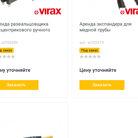
енда развальцовщика
Аренда экспандера для
сцентрикового ручного
медной трубы
. ar250580
арт. ar252679
д заказ
Под заказ
ну уточняйте
Цену уточняйте
Заказать
Заказать