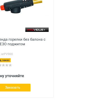
енда горелки без балона с
ЕЗО поджигом
. arPV900
д заказ
ну уточняйте
Заказать