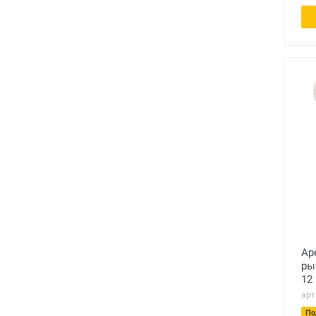
Инструмент для пайки, сварки и
резки. Припой и флюс
Оборудование для сварки
полимеров
Оборудование для
телеинспекции трубопроводов
Малая дорожная техника
Алмазные диски
Плиткорезы
Сверлильные станки
Фаскосъемные станки
Инструмент для укладки
Ар
напольных покрытий
ры
12
Строительный инструмент и
арт
оборудование
По