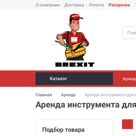
О компании
Доставка
Оплата
Рассрочка
Каталог
Аренд
Инструмент и оборудование для
Главная
Аренда
Аренда инструмента для
монтажа стальных труб
Аренда инструмента дл
Трубогибы
Опрессовщики для проверки
герметичности систем под
Подбор товара
давлением