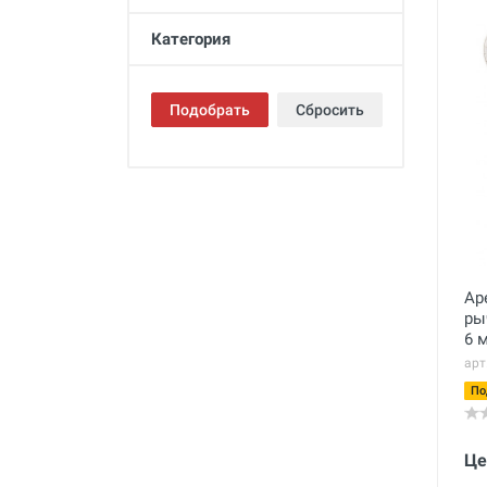
Промывка систем отопления и
водоснабжения
Категория
Техника для алмазного
сверления, инструмент
Подобрать
Сбросить
Муфты ремонтные (хомуты) для
труб
Гидродинамические машины
для промывки труб
Машины и инструмент для
прочистки труб
Ручной инструмент
Ар
ры
Труборезы и ножницы для труб
6 
арт
Инструмент и оборудование для
сварки пластиковых труб
По
Инструмент и оборудование для
монтажа металлопластиковых,
Це
медных, PEX труб