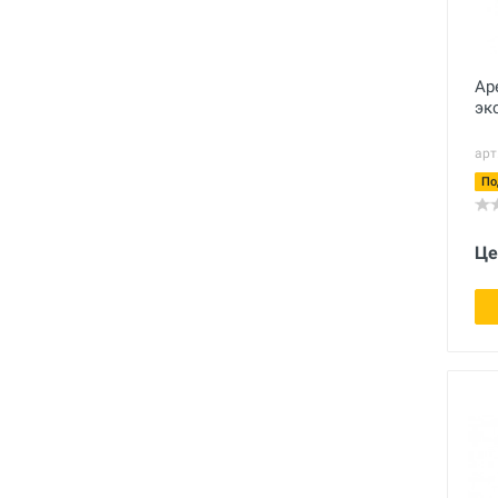
Ар
эк
арт
По
Це