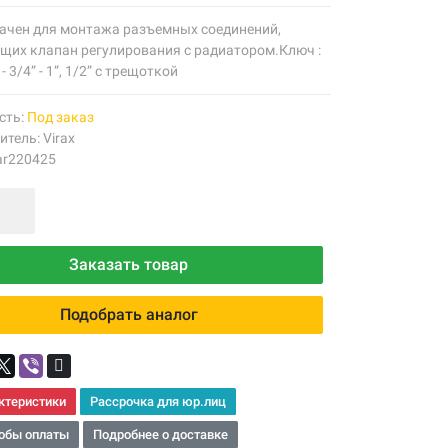
ачен для монтажа разъемных соединений,
щих клапан регулирования с радиатором.Ключ :
 - 3/4” - 1”, 1/2” с трещоткой
сть:
Под заказ
итель:
Virax
ar220425
Заказать товар
Подобрать аналог
ктеристики
Рассрочка для юр.лиц
обы оплаты
Подробнее о доставке