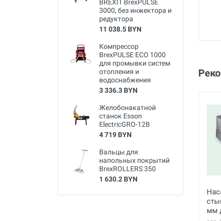
BREXIT BrexPULSE
3000, без инжектора и
редуктора
11 038.5 BYN
Компрессор
BrexPULSE ECO 1000
для промывки систем
Рек
отопления и
водоснабжения
3 336.3 BYN
Желобонакатной
станок Esson
ElectricGRO-12B
4 719 BYN
Вальцы для
напольных покрытий
BrexROLLERS 350
1 630.2 BYN
Нас
сты
мм 
ExO