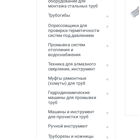
оборудование для
Промывка систем отопления и
монтажа стальных труб
водоснабжения
Трубогибы
Техника для алмазного
сверления, инструмент
Опрессовщики для
проверки герметичности
систем под давлением
Муфты ремонтные (хомуты) для
труб
Промывка систем
отопления и
Гидродинамические машины
водоснабжения
для промывки труб
Техника для алмазного
Машины и инструмент для
сверления, инструмент
прочистки труб
Муфты ремонтные
(хомуты) для труб
Ручной инструмент
Гидродинамические
Труборезы и ножницы для труб
машины для промывки
труб
Инструмент и оборудование для
сварки пластиковых труб
Машины и инструмент
для прочистки труб
Инструмент и оборудование для
Ручной инструмент
монтажа металлопластиковых,
медных, PEX труб
Труборезы и ножницы