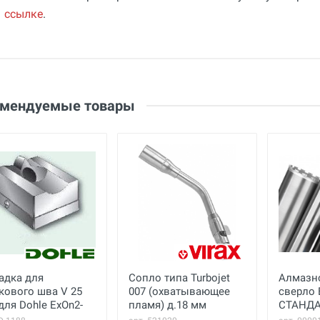
ссылке
.
Общие
Добавьте свой отзыв
Гарантия
36 месяцев
Оценка
Страна производства
Ваше имя
Франция
Email
омендуемые товары
Бренд
Virax
Ваше сообщение
адка для
Сопло типа Turbojet
Алмазн
Отправить отзыв
кового шва V 25
007 (охватывающее
сверло 
для Dohle ExOn2-
пламя) д.18 мм
СТАНДА
n6