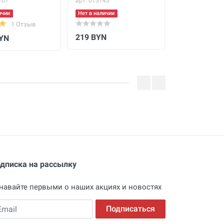
107
арт. 013745
арт. 3110062
ичии
Нет в наличии
В наличии
1 Отзыв
219 BYN
36.3 BYN
BYN
дписка на рассылку
навайте первыми о наших акциях и новостях
ail
Подписаться