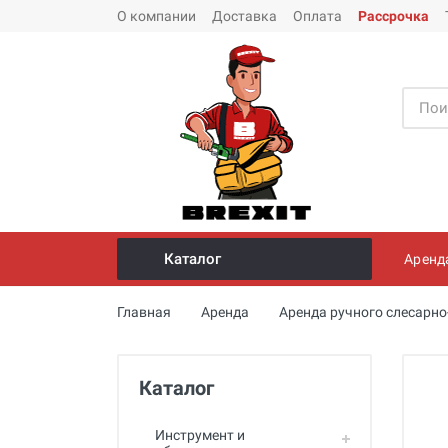
О компании
Доставка
Оплата
Рассрочка
Каталог
Аренд
Инструмент и оборудование для
Главная
Аренда
Аренда ручного слесарн
монтажа стальных труб
Трубогибы
Каталог
Опрессовщики для проверки
герметичности систем под
давлением
Инструмент и