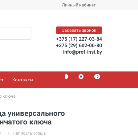
Личный кабинет
Заказать звонок
+375 (17) 227-03-84
+375 (29) 602-00-80
info@prof-inst.by
0
0
0
ет
Контакты
о ключа
да универсального
нчатого ключа
/
Написать отзыв