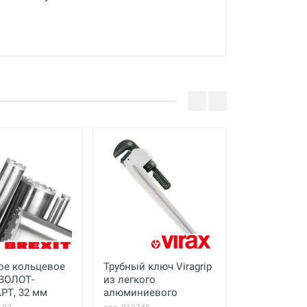
ое кольцевое
Трубный ключ Viragrip
Сегмент для
ВОЛОТ-
из легкого
гидравличе
РТ, 32 мм
алюминиевого
BREXIT Brex
сплава, 2.1/2 дюйма
1"