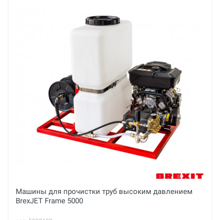
BREXIT
Основные
Email
Цена 1мм износа:
46,00 руб
Ваше сообщение
Отправить отзыв
Машины для прочистки труб высоким давлением
BrexJET Frame 5000