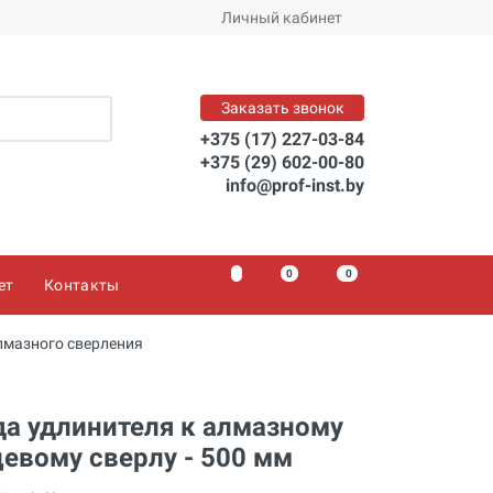
Заказать
Личный кабинет
Заказать звонок
+375 (17) 227-03-84
+375 (29) 602-00-80
info@prof-inst.by
0
0
0
ет
Контакты
лмазного сверления
а удлинителя к алмазному
евому сверлу - 500 мм