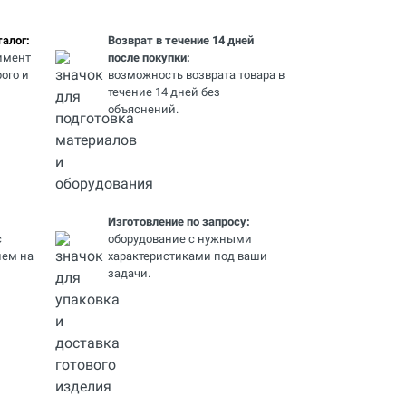
алог:
Возврат в течение 14 дней
имент
после покупки:
ого и
возможность возврата товара в
течение 14 дней без
объяснений.
Изготовление по запросу:
с
оборудование с нужными
ем на
характеристиками под ваши
задачи.