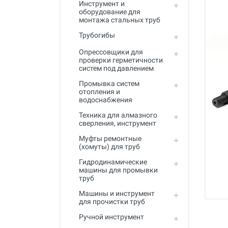
Инструмент и
Промывка систем отопления и
оборудование для
водоснабжения
монтажа стальных труб
Техника для алмазного
Трубогибы
сверления, инструмент
Опрессовщики для
Муфты ремонтные (хомуты) для
проверки герметичности
труб
систем под давлением
Промывка систем
Гидродинамические машины
отопления и
для промывки труб
водоснабжения
Машины и инструмент для
Техника для алмазного
прочистки труб
сверления, инструмент
Ручной инструмент
Муфты ремонтные
(хомуты) для труб
Труборезы и ножницы для труб
Гидродинамические
машины для промывки
Инструмент и оборудование для
труб
сварки пластиковых труб
Машины и инструмент
Инструмент и оборудование для
для прочистки труб
монтажа металлопластиковых,
Ручной инструмент
медных, PEX труб