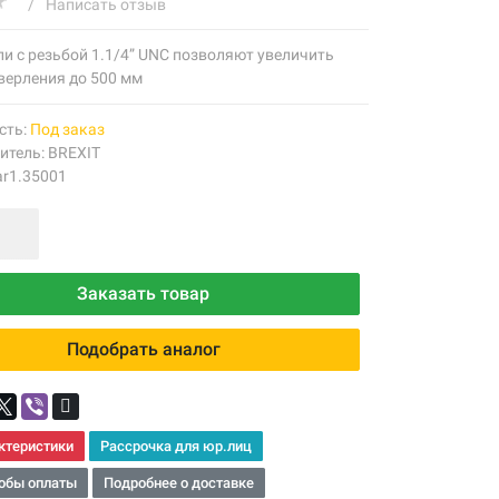
/
Написать отзыв
и с резьбой 1.1/4” UNC позволяют увеличить
верления до 500 мм
сть:
Под заказ
итель:
BREXIT
ar1.35001
Заказать товар
Подобрать аналог
ктеристики
Рассрочка для юр.лиц
обы оплаты
Подробнее о доставке