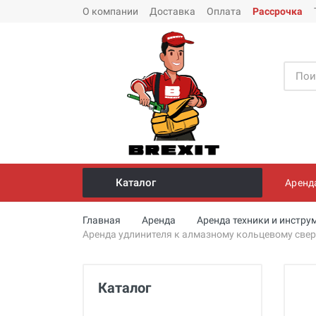
О компании
Доставка
Оплата
Рассрочка
Каталог
Аренд
Инструмент и оборудование для
Главная
Аренда
Аренда техники и инстру
монтажа стальных труб
Аренда удлинителя к алмазному кольцевому свер
Трубогибы
Опрессовщики для проверки
Каталог
герметичности систем под
давлением