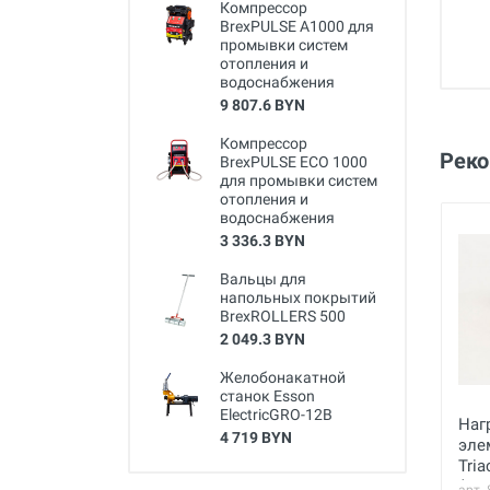
Компрессор
BrexPULSE A1000 для
промывки систем
отопления и
водоснабжения
9 807.6 BYN
Компрессор
Рек
BrexPULSE ECO 1000
для промывки систем
отопления и
водоснабжения
3 336.3 BYN
Вальцы для
напольных покрытий
BrexROLLERS 500
2 049.3 BYN
Желобонакатной
станок Esson
ElectricGRO-12B
Наг
4 719 BYN
эле
Tria
(230