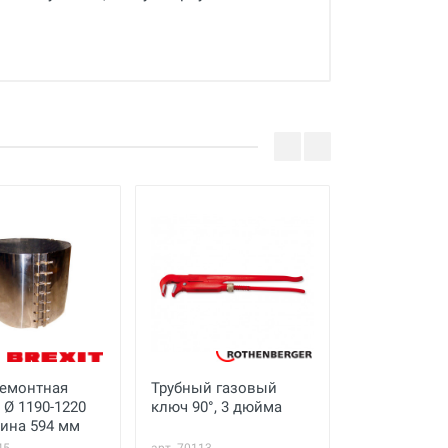
ремонтная
Трубный газовый
Электричес
 Ø 1190-1220
ключ 90°, 3 дюйма
резьбонаре
ина 594 мм
станок Esso
ElectricCUT