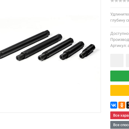
Удлинител
глубину с
Доступно
Производ
Артикул: 
Все хара
Все спос