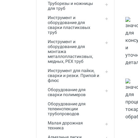
Труборезы и ножницы
Инструмент для пайки, сварки и
для труб
резки. Припой и флюс
Инструмент и
Оборудование для сварки
оборудование для
полимеров
сварки пластиковых
труб
Оборудование для
Инструмент и
телеинспекции трубопроводов
оборудование для
монтажа
Малая дорожная техника
металлопластиковых,
медных, PEX труб
Алмазные диски
Инструмент для пайки,
Плиткорезы
сварки и резки. Припой и
флюс
Сверлильные станки
Оборудование для
сварки полимеров
Фаскосъемные станки
Оборудование для
Инструмент для укладки
телеинспекции
напольных покрытий
трубопроводов
Малая дорожная
Строительный инструмент и
техника
оборудование
Алмазные диски