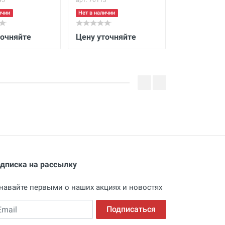
45
арт. 70113
арт. 22015
ичии
Нет в наличии
Нет в наличии
точняйте
Цену уточняйте
4 794.74 B
дписка на рассылку
навайте первыми о наших акциях и новостях
ail
Подписаться