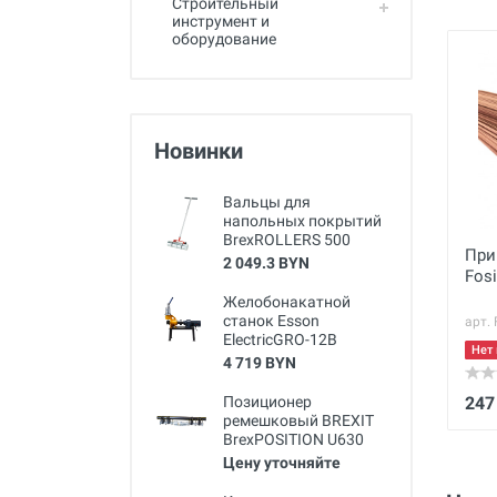
Строительный
инструмент и
оборудование
Новинки
Вальцы для
напольных покрытий
BrexROLLERS 500
При
2 049.3 BYN
Fosi
Желобонакатной
станок Esson
арт.
ElectricGRO-12B
Нет 
4 719 BYN
Позиционер
247
ремешковый BREXIT
BrexPOSITION U630
Цену уточняйте