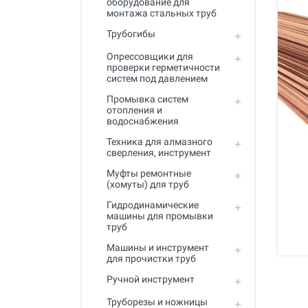
оборудование для
Промывка систем отопления и
монтажа стальных труб
водоснабжения
Трубогибы
Техника для алмазного
сверления, инструмент
Опрессовщики для
проверки герметичности
систем под давлением
Муфты ремонтные (хомуты) для
труб
Промывка систем
отопления и
Гидродинамические машины
водоснабжения
для промывки труб
Техника для алмазного
Машины и инструмент для
сверления, инструмент
прочистки труб
Муфты ремонтные
(хомуты) для труб
Ручной инструмент
Гидродинамические
Труборезы и ножницы для труб
машины для промывки
труб
Инструмент и оборудование для
сварки пластиковых труб
Машины и инструмент
для прочистки труб
Инструмент и оборудование для
Ручной инструмент
монтажа металлопластиковых,
медных, PEX труб
Труборезы и ножницы