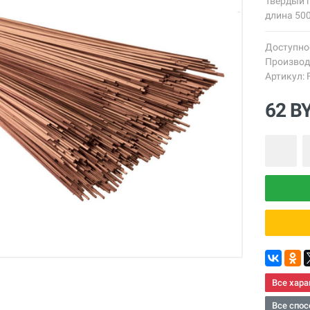
Твердый п
длина 500
Доступно
Производ
Артикул:
62 B
Все хара
Все спос