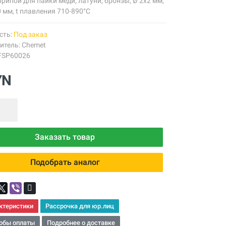
рипой для пайки меди, латуни, бронзы, Ø 2х2 мм,
 мм, t плавления 710-890°С
сть:
Под заказ
итель:
Chemet
 FSP60026
YN
Заказать товар
Подобрать аналог
ктеристики
Рассрочка для юр.лиц
обы оплаты
Подробнее о доставке