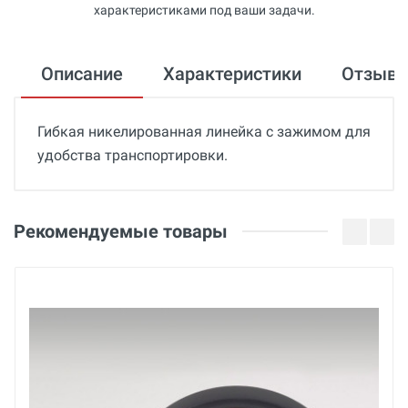
характеристиками под ваши задачи.
Описание
Характеристики
Отзыв
Гибкая никелированная линейка с зажимом для
удобства транспортировки.
Общие
Добавьте свой отзыв
Гарантия
Оценка
Рекомендуемые товары
12 месяцев
Страна производства
Ваше имя
Германия
Бренд
Wolff
Email