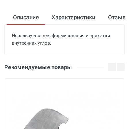
Описание
Характеристики
Отзыв
Используется для формирования и прикатки
внутренних углов.
Общие
Добавьте свой отзыв
Гарантия
Оценка
Рекомендуемые товары
12 месяцев
Страна производства
Ваше имя
Швейцария
Бренд
Leister
Email
Основные