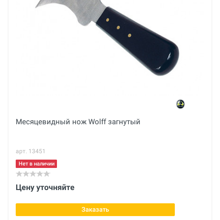
Ваше сообщение
Вес брутто
кг
Габариты с упаковкой (ДхШхВ)
см
Вес нетто
Отправить отзыв
кг
Месяцевидный нож Wolff загнутый
арт. 13451
Нет в наличии
Цену уточняйте
Заказать