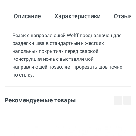
Описание
Характеристики
Отзыв
Резак с направляющей Wolff предназначен для
разделки шва в стандартный и жестких
напольных покрытиях перед сваркой.
Конструкция ножа с выставляемой
направляющей позволяет прорезать шов точно
по стыку.
Общие
Добавьте свой отзыв
Гарантия
Оценка
Рекомендуемые товары
12 месяцев
Страна производства
Ваше имя
Германия
Бренд