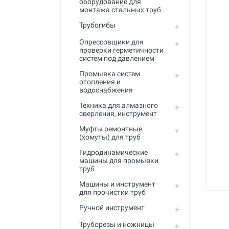
оборудование для
Промывка систем отопления и
монтажа стальных труб
водоснабжения
Трубогибы
Техника для алмазного
сверления, инструмент
Опрессовщики для
проверки герметичности
систем под давлением
Муфты ремонтные (хомуты) для
труб
Промывка систем
отопления и
Гидродинамические машины
водоснабжения
для промывки труб
Техника для алмазного
Машины и инструмент для
сверления, инструмент
прочистки труб
Муфты ремонтные
(хомуты) для труб
Ручной инструмент
Гидродинамические
Труборезы и ножницы для труб
машины для промывки
труб
Инструмент и оборудование для
сварки пластиковых труб
Машины и инструмент
для прочистки труб
Инструмент и оборудование для
Ручной инструмент
монтажа металлопластиковых,
медных, PEX труб
Труборезы и ножницы