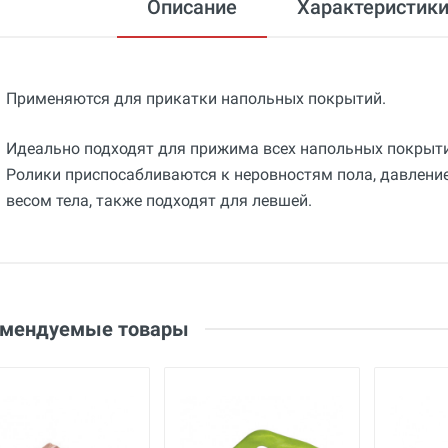
Описание
Характеристик
Применяются для прикатки напольных покрытий.
Идеально подходят для прижима всех напольных покрыти
Ролики приспосабливаются к неровностям пола, давлени
весом тела, также подходят для левшей.
Общие
Добавьте свой отзыв
Гарантия
12 месяцев
Оценка
Страна производства
Ваше имя
Германия
Email
омендуемые товары
Бренд
Wolff
Ваше сообщение
Основные
Габариты с упаковкой
см