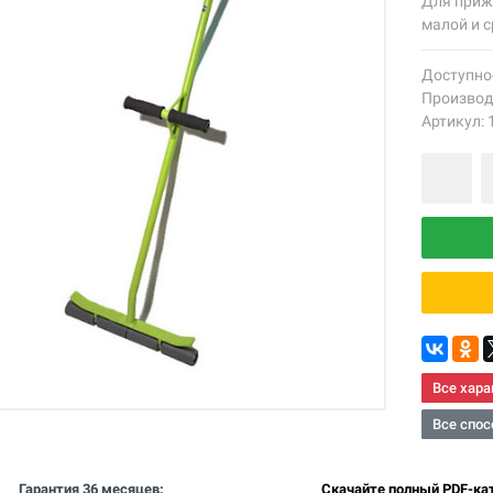
Для приж
малой и 
Доступно
Производ
Артикул: 
Все хара
Все спос
Гарантия 36 месяцев:
Скачайте полный PDF-кат