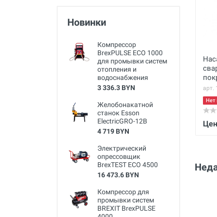
Новинки
Компрессор
BrexPULSE ECO 1000
Нас
для промывки систем
сва
отопления и
пок
водоснабжения
3 336.3 BYN
арт.
Нет 
Желобонакатной
станок Esson
ElectricGRO-12B
Цен
4 719 BYN
Электрический
опрессовщик
BrexTEST ECO 4500
Неда
16 473.6 BYN
Компрессор для
промывки систем
BREXIT BrexPULSE
4000