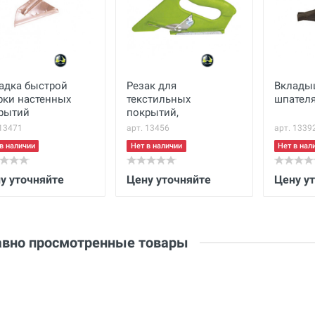
(ДхШхВ)
Вес нетто
кг
Вес брутто
кг
адка быстрой
Резак для
Вклады
Отправить отзыв
рки настенных
текстильных
шпателя
рытий
покрытий,
универсальный
 13471
арт. 13456
арт. 1339
в наличии
Нет в наличии
Нет в нал
у уточняйте
Цену уточняйте
Цену у
вно просмотренные товары