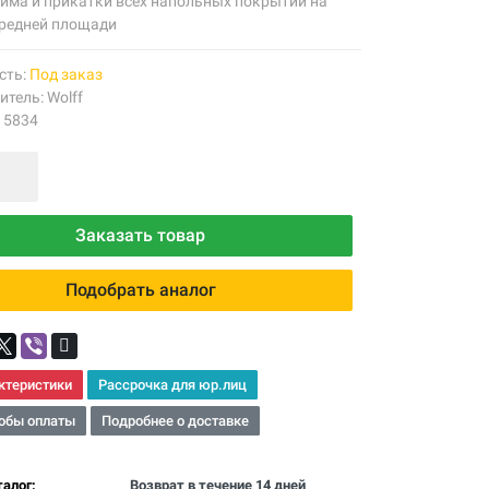
има и прикатки всех напольных покрытий на
средней площади
сть:
Под заказ
итель:
Wolff
15834
Заказать товар
Подобрать аналог
ктеристики
Рассрочка для юр.лиц
обы оплаты
Подробнее о доставке
алог:
Возврат в течение 14 дней