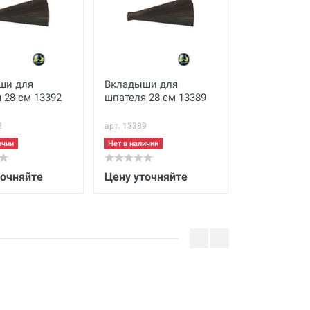
ши для
Вкладыши для
Линейка из
 28 см 13392
шпателя 28 см 13389
нержавеюще
405*8 см
2
арт. 13389
арт. 48422
ичии
Нет в наличии
Нет в наличии
точняйте
Цену уточняйте
Цену уточн