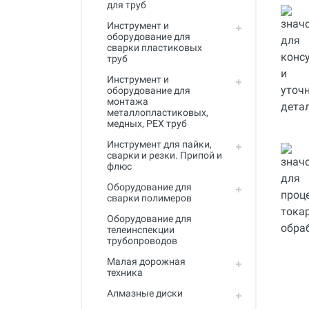
для труб
Инструмент для пайки, сварки и
резки. Припой и флюс
Инструмент и
оборудование для
Оборудование для сварки
сварки пластиковых
полимеров
труб
Инструмент и
Оборудование для
оборудование для
телеинспекции трубопроводов
монтажа
металлопластиковых,
Малая дорожная техника
медных, PEX труб
Алмазные диски
Инструмент для пайки,
сварки и резки. Припой и
флюс
Плиткорезы
Оборудование для
Сверлильные станки
сварки полимеров
Фаскосъемные станки
Оборудование для
телеинспекции
трубопроводов
Инструмент для укладки
напольных покрытий
Малая дорожная
техника
Строительный инструмент и
оборудование
Алмазные диски