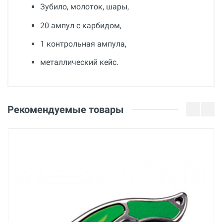
Зубило, молоток, шары,
20 ампул с карбидом,
1 контрольная ампула,
металлический кейс.
Общие
Добавьте свой отзыв
Гарантия
Оценка
Рекомендуемые товары
12 месяцев
Страна производства
Ваше имя
Германия
Бренд
Wolff
Email
Основные