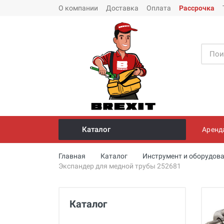
О компании
Доставка
Оплата
Рассрочка
Каталог
Аренд
Инструмент и оборудование для
Главная
Каталог
Инструмент и оборудова
монтажа стальных труб
Экспандер для медной трубы 252681
Трубогибы
Опрессовщики для проверки
Каталог
герметичности систем под
давлением