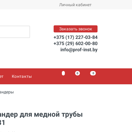
Личный кабинет
Заказать звонок
+375 (17) 227-03-84
+375 (29) 602-00-80
info@prof-inst.by
0
0
0
ет
Контакты
андеры
андер для медной трубы
81