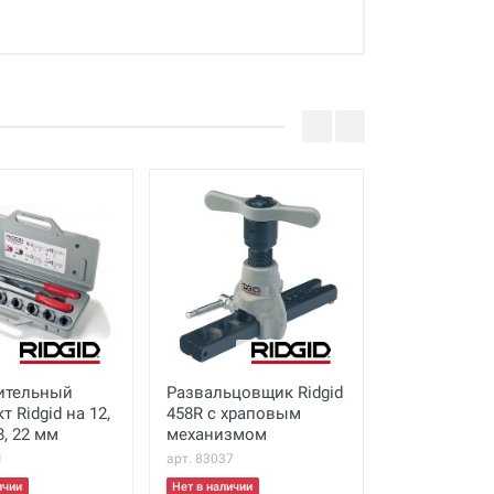
/8 дюйм
ительный
Развальцовщик Ridgid
Стандартны
 Ridgid на 12,
458R с храповым
развальцовщ
18, 22 мм
механизмом
мм
1
арт. 83037
арт. 49200000
ичии
Нет в наличии
Нет в наличии