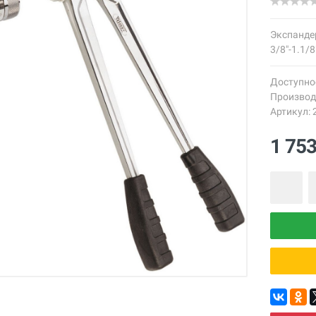
Экспанде
3/8"-1.1/8
Доступно
Производ
Артикул: 
1 75