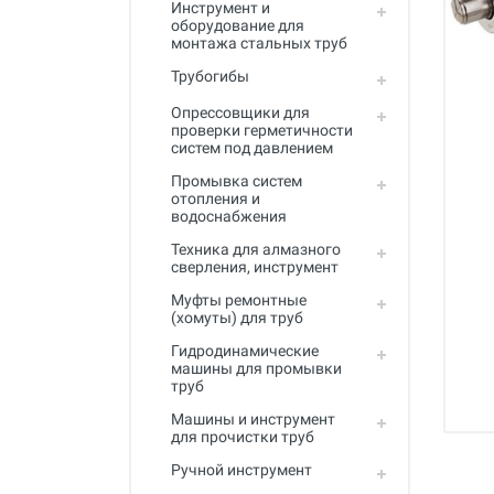
Инструмент и
Промывка систем отопления и
оборудование для
водоснабжения
монтажа стальных труб
Техника для алмазного
Трубогибы
сверления, инструмент
Опрессовщики для
Муфты ремонтные (хомуты) для
проверки герметичности
труб
систем под давлением
Промывка систем
Гидродинамические машины
отопления и
для промывки труб
водоснабжения
Машины и инструмент для
Техника для алмазного
прочистки труб
сверления, инструмент
Ручной инструмент
Муфты ремонтные
(хомуты) для труб
Труборезы и ножницы для труб
Гидродинамические
машины для промывки
Инструмент и оборудование для
труб
сварки пластиковых труб
Машины и инструмент
Инструмент и оборудование для
для прочистки труб
монтажа металлопластиковых,
Ручной инструмент
медных, PEX труб