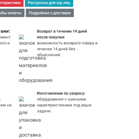
ктеристики
Рассрочка для юр.лиц
обы оплаты
Подробнее о доставке
алог:
Возврат в течение 14 дней
имент
после покупки:
ого и
возможность возврата товара в
течение 14 дней без
объяснений.
Изготовление по запросу:
с
оборудование с нужными
ем на
характеристиками под ваши
задачи.