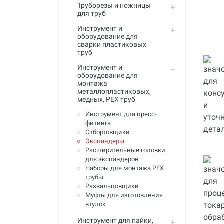
Труборезы и ножницы
Инструмент для пайки, сварки и
для труб
резки. Припой и флюс
Инструмент и
Оборудование для сварки
оборудование для
полимеров
сварки пластиковых
труб
Оборудование для
Инструмент и
телеинспекции трубопроводов
оборудование для
монтажа
Малая дорожная техника
металлопластиковых,
медных, PEX труб
Алмазные диски
Инструмент для пресс-
Плиткорезы
фитинга
Отбортовщики
Сверлильные станки
Экспандеры
Расширительные головки
Фаскосъемные станки
для экспандеров
Наборы для монтажа PEX
Инструмент для укладки
трубы
напольных покрытий
Развальцовщики
Муфты для изготовления
Строительный инструмент и
втулок
оборудование
Инструмент для пайки,