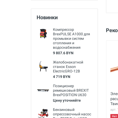
Новинки
Рек
Компрессор
BrexPULSE A1000 для
промывки систем
отопления и
водоснабжения
9 807.6 BYN
Желобонакатной
станок Esson
ElectricGRO-12B
4 719 BYN
Позиционер
ремешковый BREXIT
Эле
BrexPOSITION U630
рас
Цену уточняйте
Твис
7/8
Бензиновый
арт.
опрессовочный насос
Нет 