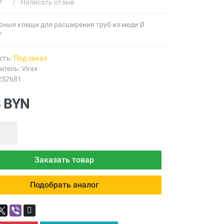
/
Написать отзыв
рные клещи для расширения труб из меди Ø
"
сть:
Под заказ
итель:
Virax
252681
3 BYN
Заказать товар
Подобрать аналог