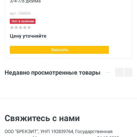
3/4-7/8 дюйма
кг
арт. 156004
Напряжение
220 В
Нет в наличии
Мощность
Цену уточняйте
620 Вт
Заказать
Комплектация
12, 14, 16, 18, 22 мм
Недавно просмотренные товары
Толщина трубы
1 мм
Свяжитесь с нами
ООО "БРЕКЗИТ", УНП 192839764, Государственная