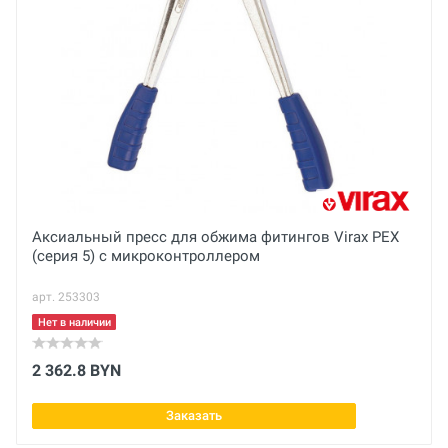
Ваше сообщение
Основные
Вес нетто
кг
Вес брутто
Отправить отзыв
кг
Профиль
Аксиальный пресс для обжима фитингов Virax PEX
(серия 5) с микроконтроллером
Н
арт. 253303
Диаметр
14 мм
Нет в наличии
2 362.8 BYN
Заказать