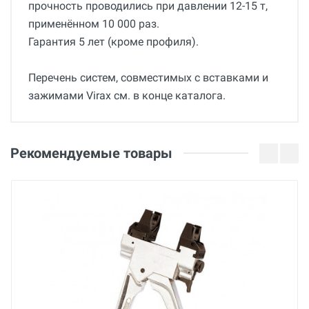
прочность проводились при давлении 12-15 т,
применённом 10 000 раз.
Гарантия 5 лет (кроме профиля).
Перечень систем, совместимых с вставками и
зажимами Virax см. в конце каталога.
Общие
Добавьте свой отзыв
Гарантия
Оценка
Рекомендуемые товары
36 месяцев
Вес
Ваше имя
1.9 кг
Страна производства
Франция
Email
Бренд
Virax