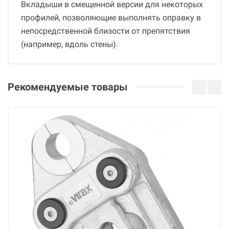
Вкладыши в смещенной версии для некоторых
профилей, позволяющие выполнять оправку в
непосредственной близости от препятствия
(например, вдоль стены).
Общие
Добавьте свой отзыв
Гарантия
Оценка
Рекомендуемые товары
36 месяцев
Вес
Ваше имя
0.19 кг
Страна производства
Франция
Email
Бренд
Virax
Ваше сообщение