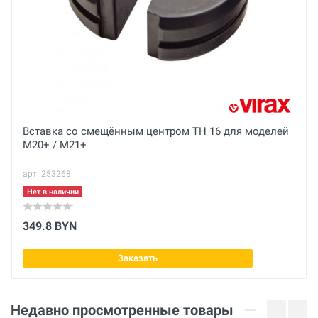
Основные
Вес брутто
кг
Профиль
Отправить отзыв
U
Вес нетто
Вставка cо смещённым центром ТН 16 для моделей
M20+ / M21+
кг
арт. 253268
Диаметр
18 мм
Нет в наличии
Тип
349.8 BYN
Стандартный
Заказать
Недавно просмотренные товары