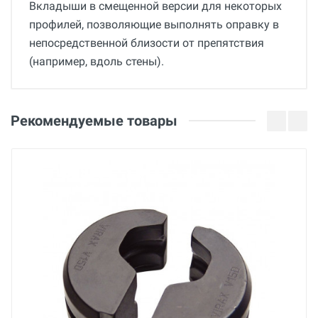
Вкладыши в смещенной версии для некоторых
профилей, позволяющие выполнять оправку в
непосредственной близости от препятствия
(например, вдоль стены).
Общие
Добавьте свой отзыв
Гарантия
Оценка
Рекомендуемые товары
36 месяцев
Вес
Ваше имя
0.1 кг
Страна производства
Франция
Email
Бренд
Virax
Ваше сообщение