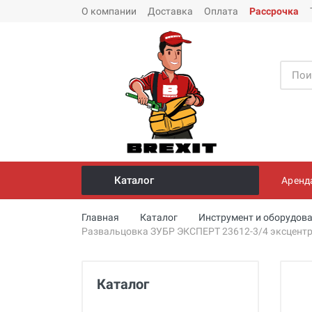
О компании
Доставка
Оплата
Рассрочка
Каталог
Аренд
Инструмент и оборудование для
Главная
Каталог
Инструмент и оборудова
монтажа стальных труб
Развальцовка ЗУБР ЭКСПЕРТ 23612-3/4 эксцентр
Трубогибы
Опрессовщики для проверки
Каталог
герметичности систем под
давлением