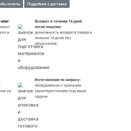
обы оплаты
Подробнее о доставке
алог:
Возврат в течение 14 дней
имент
после покупки:
ого и
возможность возврата товара в
течение 14 дней без
объяснений.
Изготовление по запросу:
с
оборудование с нужными
ем на
характеристиками под ваши
задачи.