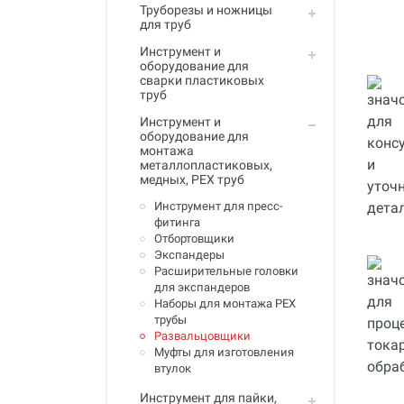
Труборезы и ножницы
Инструмент для пайки, сварки и
для труб
резки. Припой и флюс
Инструмент и
Оборудование для сварки
оборудование для
полимеров
сварки пластиковых
труб
Оборудование для
Инструмент и
телеинспекции трубопроводов
оборудование для
монтажа
Малая дорожная техника
металлопластиковых,
медных, PEX труб
Алмазные диски
Инструмент для пресс-
Плиткорезы
фитинга
Отбортовщики
Сверлильные станки
Экспандеры
Расширительные головки
Фаскосъемные станки
для экспандеров
Наборы для монтажа PEX
Инструмент для укладки
трубы
напольных покрытий
Развальцовщики
Муфты для изготовления
Строительный инструмент и
втулок
оборудование
Инструмент для пайки,