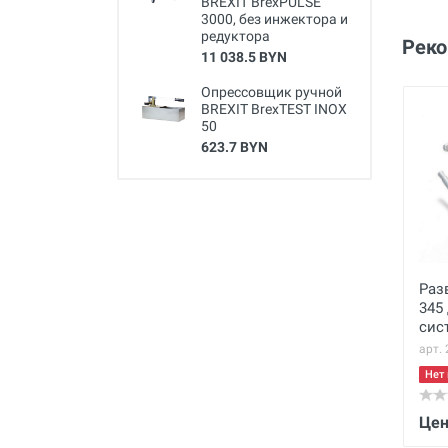
BREXIT BrexPULSE
3000, без инжектора и
редуктора
Рек
11 038.5 BYN
Опрессовщик ручной
BREXIT BrexTEST INOX
50
623.7 BYN
Раз
345
сис
арт.
Нет 
Цен