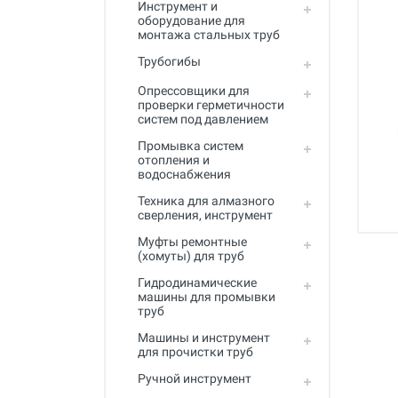
Инструмент и
Промывка систем отопления и
оборудование для
водоснабжения
монтажа стальных труб
Техника для алмазного
Трубогибы
сверления, инструмент
Опрессовщики для
Муфты ремонтные (хомуты) для
проверки герметичности
труб
систем под давлением
Промывка систем
Гидродинамические машины
отопления и
для промывки труб
водоснабжения
Машины и инструмент для
Техника для алмазного
прочистки труб
сверления, инструмент
Ручной инструмент
Муфты ремонтные
(хомуты) для труб
Труборезы и ножницы для труб
Гидродинамические
машины для промывки
Инструмент и оборудование для
труб
сварки пластиковых труб
Машины и инструмент
Инструмент и оборудование для
для прочистки труб
монтажа металлопластиковых,
Ручной инструмент
медных, PEX труб