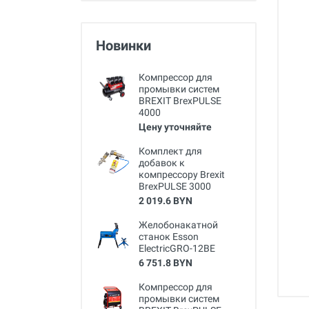
Новинки
Компрессор для
промывки систем
BREXIT BrexPULSE
4000
Цену уточняйте
Комплект для
добавок к
компрессору Brexit
BrexPULSE 3000
2 019.6 BYN
Желобонакатной
станок Esson
ElectricGRO-12BE
6 751.8 BYN
Компрессор для
промывки систем