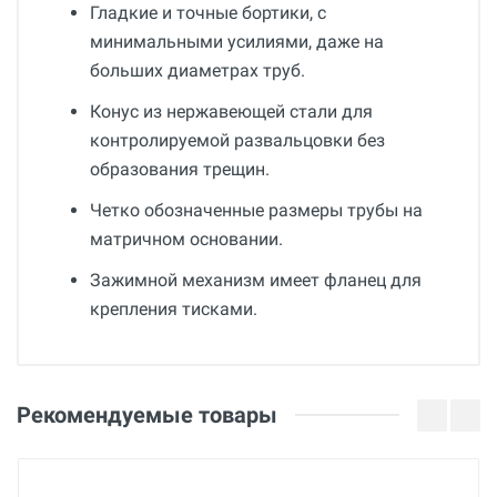
Гладкие и точные бортики, с
минимальными усилиями, даже на
больших диаметрах труб.
Конус из нержавеющей стали для
контролируемой развальцовки без
образования трещин.
Четко обозначенные размеры трубы на
матричном основании.
Зажимной механизм имеет фланец для
крепления тисками.
Общие
Добавьте свой отзыв
Гарантия
Оценка
Рекомендуемые товары
12 месяцев
Вес
Ваше имя