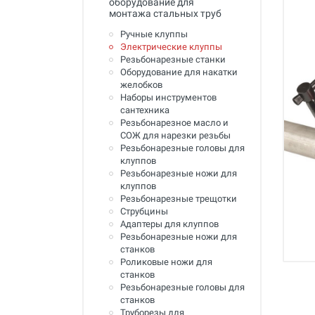
оборудование для
Промывка систем отопления и
монтажа стальных труб
водоснабжения
Ручные клуппы
Техника для алмазного
Электрические клуппы
сверления, инструмент
Резьбонарезные станки
Оборудование для накатки
Муфты ремонтные (хомуты) для
желобков
труб
Наборы инструментов
сантехника
Гидродинамические машины
Резьбонарезное масло и
для промывки труб
СОЖ для нарезки резьбы
Резьбонарезные головы для
Машины и инструмент для
клуппов
прочистки труб
Резьбонарезные ножи для
клуппов
Ручной инструмент
Резьбонарезные трещотки
Струбцины
Труборезы и ножницы для труб
Адаптеры для клуппов
Резьбонарезные ножи для
Инструмент и оборудование для
станков
сварки пластиковых труб
Роликовые ножи для
станков
Инструмент и оборудование для
Резьбонарезные головы для
монтажа металлопластиковых,
станков
медных, PEX труб
Труборезы для