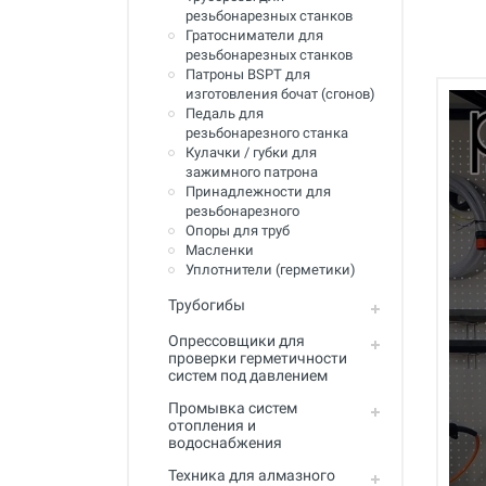
резьбонарезных станков
Инструмент для пайки, сварки и
резки. Припой и флюс
Гратосниматели для
резьбонарезных станков
Оборудование для сварки
Патроны BSPT для
полимеров
изготовления бочат (сгонов)
Педаль для
Оборудование для
резьбонарезного станка
телеинспекции трубопроводов
Кулачки / губки для
зажимного патрона
Малая дорожная техника
Принадлежности для
резьбонарезного
Алмазные диски
Опоры для труб
Масленки
Плиткорезы
Уплотнители (герметики)
Сверлильные станки
Трубогибы
Опрессовщики для
Фаскосъемные станки
проверки герметичности
систем под давлением
Инструмент для укладки
напольных покрытий
Промывка систем
отопления и
Строительный инструмент и
водоснабжения
оборудование
Техника для алмазного