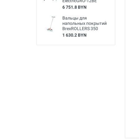
ElectricGRO-12BE
6 751.8 BYN
Вальцы для
напольных покрытий
BrexROLLERS 350
1 630.2 BYN