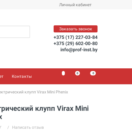
Личный кабинет
Заказать звонок
+375 (17) 227-03-84
+375 (29) 602-00-80
info@prof-inst.by
0
0
0
ет
Контакты
ктрический клупп Virax Mini Phenix
рический клупп Virax Mini
x
/
Написать отзыв