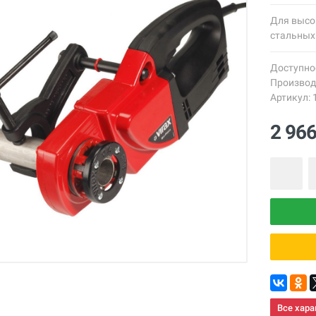
Для высо
стальных 
Доступно
Производ
Артикул: 
2 96
Все хара