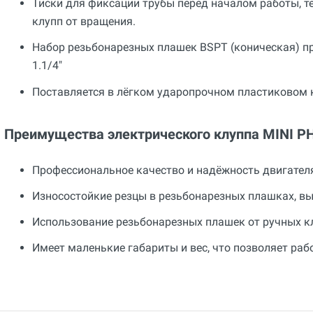
Тиски для фиксации трубы перед началом работы, 
клупп от вращения.
Набор резьбонарезных плашек BSPT (коническая) права
1.1/4"
Поставляется в лёгком ударопрочном пластиковом 
Преимущества электрического клуппа MINI P
Профессиональное качество и надёжность двигателя
Износостойкие резцы в резьбонарезных плашках, в
Использование резьбонарезных плашек от ручных кл
Имеет маленькие габариты и вес, что позволяет раб
Общие
Добавьте свой отзыв
Гарантия
36 месяцев