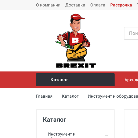
О компании
Доставка
Оплата
Рассрочка
Каталог
Аренд
Инструмент и оборудование для
Главная
Каталог
Инструмент и оборудова
монтажа стальных труб
Трубогибы
Каталог
Опрессовщики для проверки
герметичности систем под
давлением
Инструмент и