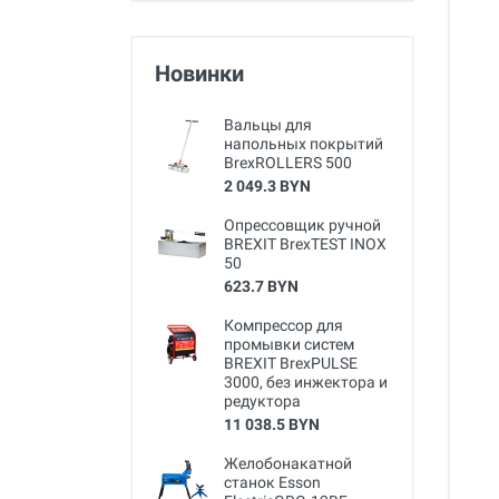
Новинки
Вальцы для
напольных покрытий
BrexROLLERS 500
2 049.3 BYN
Опрессовщик ручной
BREXIT BrexTEST INOX
50
623.7 BYN
Компрессор для
промывки систем
BREXIT BrexPULSE
3000, без инжектора и
редуктора
11 038.5 BYN
Желобонакатной
станок Esson