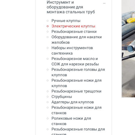
Инструмент и
Промывка систем отопления и
оборудование для
водоснабжения
монтажа стальных труб
Техника для алмазного
Ручные клуппы
сверления, инструмент
Электрические клуппы
Резьбонарезные станки
Муфты ремонтные (хомуты) для
Оборудование для накатки
труб
желобков
Наборы инструментов
Гидродинамические машины
сантехника
для промывки труб
Резьбонарезное масло и
СОЖ для нарезки резьбы
Машины и инструмент для
Резьбонарезные головы для
прочистки труб
клуппов
Резьбонарезные ножи для
Ручной инструмент
клуппов
Резьбонарезные трещотки
Труборезы и ножницы для труб
Струбцины
Адаптеры для клуппов
Инструмент и оборудование для
Резьбонарезные ножи для
сварки пластиковых труб
станков
Роликовые ножи для
Инструмент и оборудование для
станков
монтажа металлопластиковых,
медных, PEX труб
Резьбонарезные головы для
станков