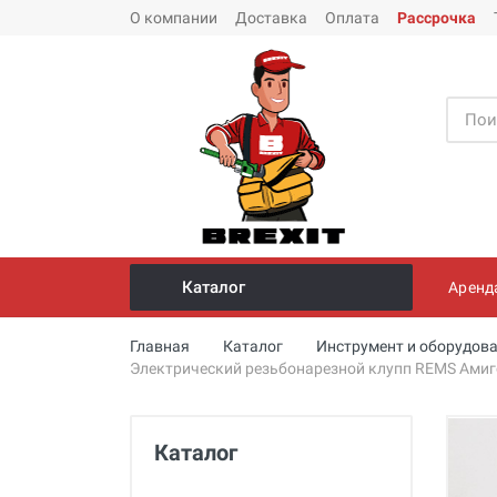
О компании
Доставка
Оплата
Рассрочка
Каталог
Аренд
Инструмент и оборудование для
Главная
Каталог
Инструмент и оборудова
монтажа стальных труб
Электрический резьбонарезной клупп REMS Амиг
Трубогибы
Опрессовщики для проверки
Каталог
герметичности систем под
давлением