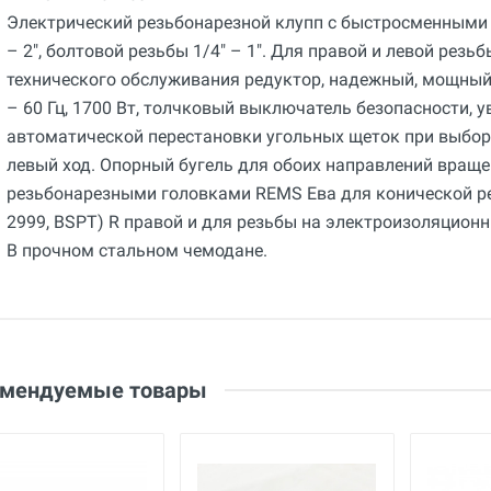
Электрический резьбонарезной клупп с быстросменными 
– 2", болтовой резьбы 1/4" – 1". Для правой и левой резь
технического обслуживания редуктор, надежный, мощный,
– 60 Гц, 1700 Вт, толчковый выключатель безопасности,
автоматической перестановки угольных щеток при выбор
левый ход. Опорный бугель для обоих направлений вращ
резьбонарезными головками REMS Ева для конической рез
2999, BSPT) R правой и для резьбы на электроизоляционн
В прочном стальном чемодане.
Общие
Добавьте свой отзыв
Гарантия
12 месяцев
Оценка
Вес
Ваше имя
22.28 кг
Email
омендуемые товары
Страна производства
Германия
Бренд
REMS
Ваше сообщение