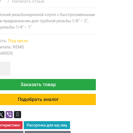
/
Написать отзыв
еский резьбонарезной клупп с быстросменными
 предназначен для трубной резьбы 1/8" – 2",
резьбы 1/4" – 1"
сть:
Под заказ
итель:
REMS
540020
Заказать товар
Подобрать аналог
ктеристики
Рассрочка для юр.лиц