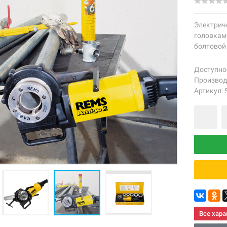
Электрич
головками
болтовой 
Доступно
Производ
Артикул: 
Все хара