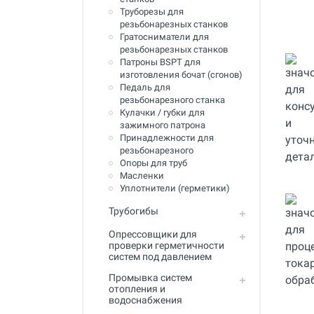
Инструмент для пайки, сварки и
Труборезы для
резки. Припой и флюс
резьбонарезных станков
Гратосниматели для
Оборудование для сварки
резьбонарезных станков
полимеров
Патроны BSPT для
изготовления бочат (сгонов)
Оборудование для
Педаль для
телеинспекции трубопроводов
резьбонарезного станка
Кулачки / губки для
Малая дорожная техника
зажимного патрона
Принадлежности для
Алмазные диски
резьбонарезного
Опоры для труб
Плиткорезы
Масленки
Уплотнители (герметики)
Сверлильные станки
Трубогибы
Фаскосъемные станки
Опрессовщики для
проверки герметичности
Инструмент для укладки
систем под давлением
напольных покрытий
Промывка систем
Строительный инструмент и
отопления и
оборудование
водоснабжения