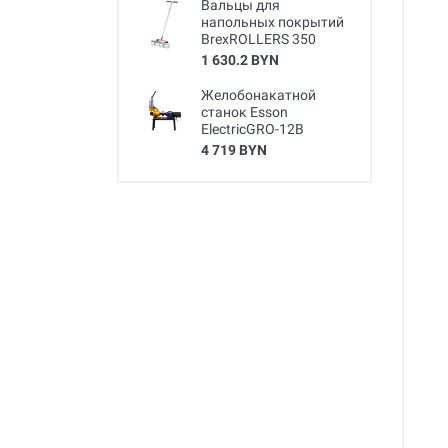
Вальцы для
напольных покрытий
BrexROLLERS 350
1 630.2 BYN
Желобонакатной
станок Esson
ElectricGRO-12B
4 719 BYN