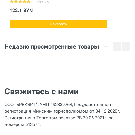
1 Отзыв
Размеры
122.1 BYN
640×400×200 мм
Заказать
Напряжение
220 В
Недавно просмотренные товары
Мощность
1350 Вт
Свяжитесь с нами
ООО "БРЕКЗИТ", УНП 192839764, Государственная
регистрация Минским горисполкомом от 04.12.2020г.
Регистрация в Торговом реестре РБ 30.06.2021г. за
номером 513574.