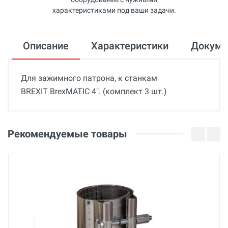
характеристиками под ваши задачи.
Описание
Характеристики
Докум
Для зажимного патрона, к станкам
BREXIT BrexMATIC 4". (комплект 3 шт.)
Общие
Отзывы о товаре
Гарантия
Рекомендуемые товары
12 месяцев
06 Августа 2025
Страна производства
Беларусь
Бренд
BREXIT