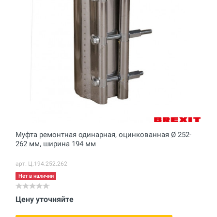
Основные
Оценка
Отказное письмо
Количество
3 шт.
Ваше имя
Email
Муфта ремонтная одинарная, оцинкованная Ø 252-
Ваше сообщение
262 мм, ширина 194 мм
арт. Ц.194.252.262
Нет в наличии
Цену уточняйте