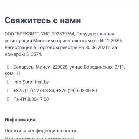
10 мм
Свяжитесь с нами
Материал труб
сталь, нержавеющая сталь
ООО "БРЕКЗИТ", УНП 192839764, Государственная
Размеры
регистрация Минским горисполкомом от 04.12.2020г.
810 × 440 × 810 мм
Регистрация в Торговом реестре РБ 30.06.2021г. за
номером 513574.
Беларусь,
Минск
,
220028
,
улица Бородинская, 2/11,
ком. 11
info@prof-inst.by
+375 (17) 227-03-84
,
+375 (29) 602-00-80
Пн-Пт 8:30-17:00
Информация
Политика конфиденциальности