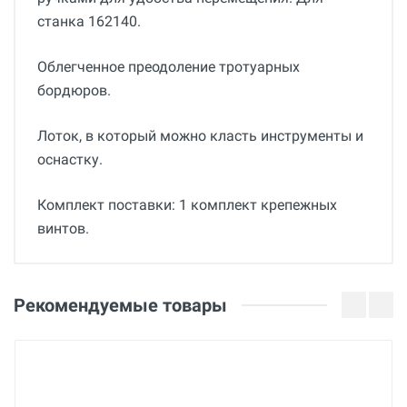
станка 162140.
Облегченное преодоление тротуарных
бордюров.
Лоток, в который можно класть инструменты и
оснастку.
Комплект поставки: 1 комплект крепежных
винтов.
Общие
Добавьте свой отзыв
Гарантия
Оценка
Рекомендуемые товары
36 месяцев
Вес
Ваше имя
31.5 кг