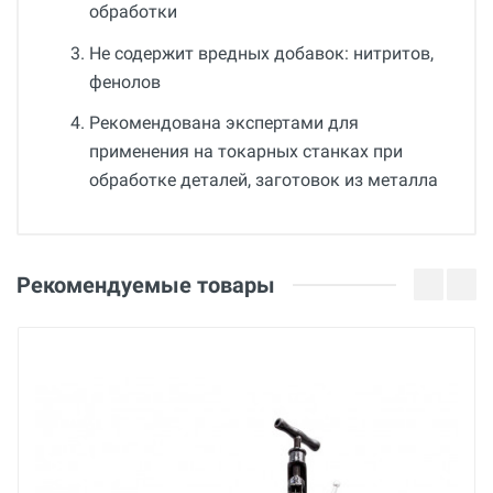
обработки
Не содержит вредных добавок: нитритов,
фенолов
Рекомендована экспертами для
применения на токарных станках при
обработке деталей, заготовок из металла
Общие
Отзывы о товаре
Гарантия
Рекомендуемые товары
12 месяцев
14 Июня 2025
Вес
4.8 кг
Страна производства
Россия
Бренд