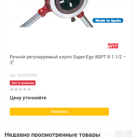
кг
Вес брутто
кг
Тип резьбы
Отправить отзыв
BSPT правая
Габариты с упаковкой (ДхШхВ)
Ручной регулируемый клупп Super-Ego BSPT R 1.1/2 –
3”
см
арт. 662200500
Тип
Сталь SS
Нет в наличии
Диаметр
Цену уточняйте
3/4 дюйм
Заказать
Диаметр
20/27 мм
Недавно просмотренные товары