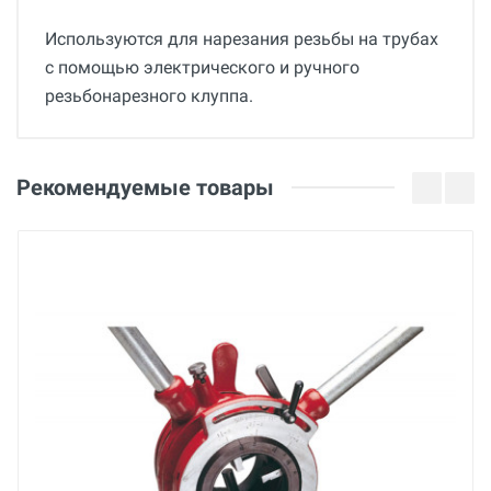
Используются для нарезания резьбы на трубах
с помощью электрического и ручного
резьбонарезного клуппа.
Общие
Добавьте свой отзыв
Вес
Оценка
Рекомендуемые товары
0.733 кг
Страна производства
Ваше имя
Беларусь
Бренд
BREXIT
Email
Основные
Ваше сообщение
Вес нетто