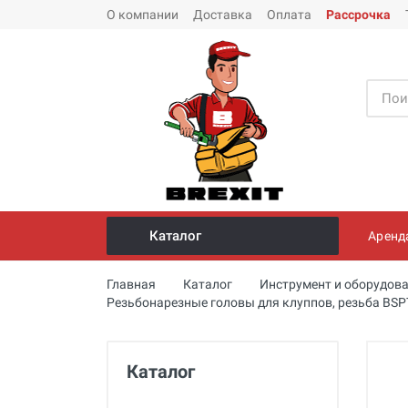
О компании
Доставка
Оплата
Рассрочка
Каталог
Аренд
Инструмент и оборудование для
Главная
Каталог
Инструмент и оборудова
монтажа стальных труб
Резьбонарезные головы для клуппов, резьба BSP
Трубогибы
Опрессовщики для проверки
Каталог
герметичности систем под
давлением