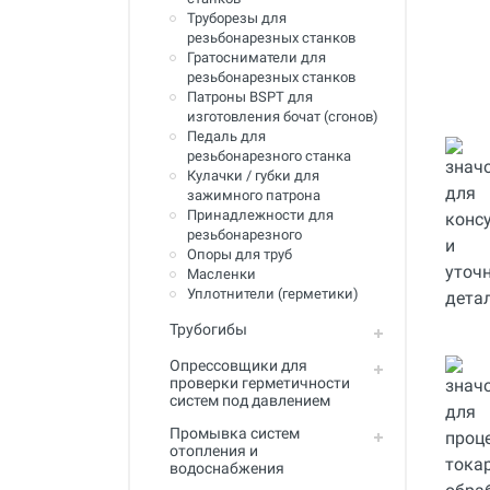
Инструмент для пайки, сварки и
Труборезы для
резки. Припой и флюс
резьбонарезных станков
Гратосниматели для
Оборудование для сварки
резьбонарезных станков
полимеров
Патроны BSPT для
изготовления бочат (сгонов)
Оборудование для
Педаль для
телеинспекции трубопроводов
резьбонарезного станка
Кулачки / губки для
Малая дорожная техника
зажимного патрона
Принадлежности для
Алмазные диски
резьбонарезного
Опоры для труб
Плиткорезы
Масленки
Уплотнители (герметики)
Сверлильные станки
Трубогибы
Фаскосъемные станки
Опрессовщики для
проверки герметичности
Инструмент для укладки
систем под давлением
напольных покрытий
Промывка систем
Строительный инструмент и
отопления и
оборудование
водоснабжения