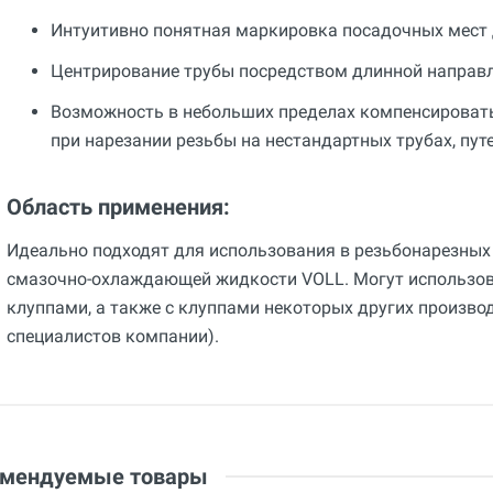
Интуитивно понятная маркировка посадочных мест 
Центрирование трубы посредством длинной направ
Возможность в небольших пределах компенсировать
при нарезании резьбы на нестандартных трубах, пут
Область применения:
Идеально подходят для использования в резьбонарезных
смазочно-охлаждающей жидкости VOLL. Могут использов
клуппами, а также с клуппами некоторых других произво
специалистов компании).
Общие
Добавьте свой отзыв
Вес
0.75 кг
Оценка
Страна производства
Ваше имя
Китай
Email
омендуемые товары
Бренд
Voll (Россия)