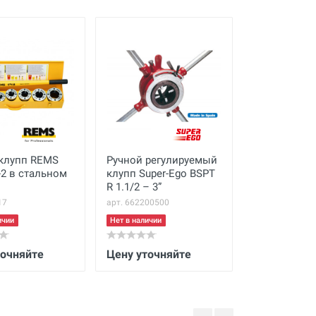
клупп REMS
Ручной регулируемый
Ручной клу
-2 в стальном
клупп Super-Ego BSPT
ЕВА R 3/8 - 1
R 1.1/2 – 3”
дюйма в ст
ящике
17
арт. 662200500
арт. 520013
ичии
Нет в наличии
Нет в наличии
точняйте
Цену уточняйте
Цену уточн