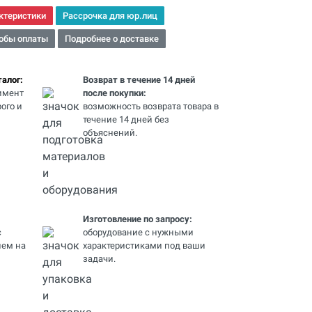
ктеристики
Рассрочка для юр.лиц
обы оплаты
Подробнее о доставке
алог:
Возврат в течение 14 дней
имент
после покупки:
ого и
возможность возврата товара в
течение 14 дней без
объяснений.
Изготовление по запросу:
с
оборудование с нужными
ем на
характеристиками под ваши
задачи.