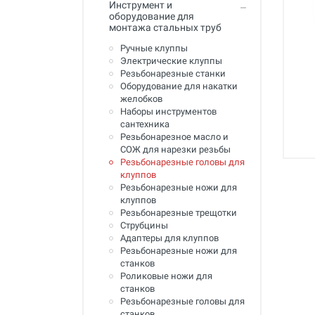
Инструмент и
Промывка систем отопления и
оборудование для
водоснабжения
монтажа стальных труб
Техника для алмазного
Ручные клуппы
сверления, инструмент
Электрические клуппы
Резьбонарезные станки
Муфты ремонтные (хомуты) для
Оборудование для накатки
труб
желобков
Наборы инструментов
Гидродинамические машины
сантехника
для промывки труб
Резьбонарезное масло и
СОЖ для нарезки резьбы
Машины и инструмент для
Резьбонарезные головы для
прочистки труб
клуппов
Резьбонарезные ножи для
Ручной инструмент
клуппов
Резьбонарезные трещотки
Труборезы и ножницы для труб
Струбцины
Адаптеры для клуппов
Инструмент и оборудование для
Резьбонарезные ножи для
сварки пластиковых труб
станков
Роликовые ножи для
Инструмент и оборудование для
станков
монтажа металлопластиковых,
медных, PEX труб
Резьбонарезные головы для
станков