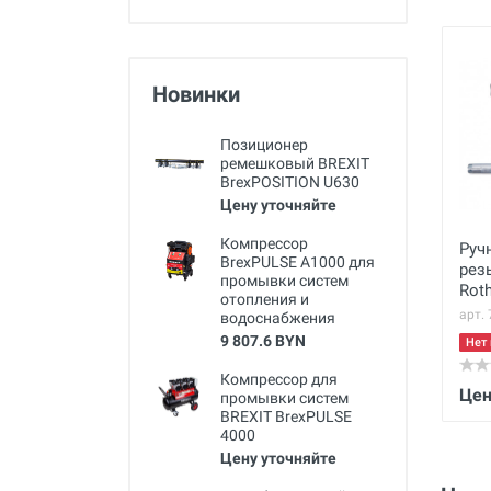
Новинки
Позиционер
ремешковый BREXIT
BrexPOSITION U630
Цену уточняйте
Компрессор
Руч
BrexPULSE A1000 для
рез
промывки систем
Roth
отопления и
1.1/
арт.
водоснабжения
9 807.6 BYN
Нет 
Компрессор для
Цен
промывки систем
BREXIT BrexPULSE
4000
Цену уточняйте