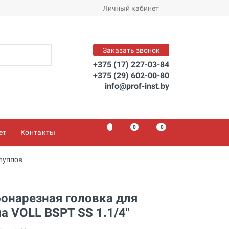
В корзину
Личный кабинет
Заказать звонок
+375 (17) 227-03-84
+375 (29) 602-00-80
info@prof-inst.by
0
0
0
ет
Контакты
луппов
онарезная головка для
а VOLL BSPT SS 1.1/4"