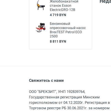
Неда
Желобонакатной
станок Esson
ElectricGRO-12B
4 719 BYN
Бензиновый
опрессовочный насос
BrexTEST Petrol ECO
2500
8 811 BYN
Свяжитесь с нами
ООО "БРЕКЗИТ", УНП 192839764,
Государственная регистрация Минским
горисполкомом от 04.12.2020г. Регистрация в
Торговом реестре РБ 30.06.2021г. за номером