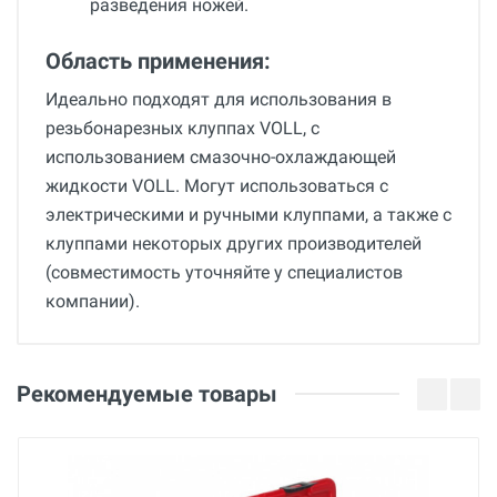
разведения ножей.
Область применения:
Идеально подходят для использования в
резьбонарезных клуппах VOLL, с
использованием смазочно-охлаждающей
жидкости VOLL. Могут использоваться с
электрическими и ручными клуппами, а также с
клуппами некоторых других производителей
(совместимость уточняйте у специалистов
компании).
Общие
Добавьте свой отзыв
Вес
Оценка
Рекомендуемые товары
0.55 кг
Страна производства
Ваше имя
Китай