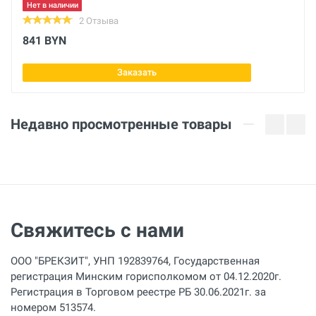
Сталь SS
Нет в наличии
2 Отзыва
Диаметр
841 BYN
3/4 дюйм
Заказать
Недавно просмотренные товары
Свяжитесь с нами
ООО "БРЕКЗИТ", УНП 192839764, Государственная
регистрация Минским горисполкомом от 04.12.2020г.
Регистрация в Торговом реестре РБ 30.06.2021г. за
номером 513574.