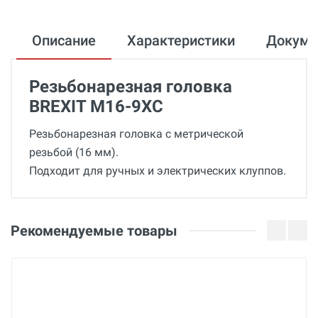
Описание
Характеристики
Докум
Резьбонарезная головка
BREXIT М16-9XC
Резьбонарезная головка с метрической
резьбой (16 мм).
Подходит для ручных и электрических клуппов.
Общие
Отзывы о товаре
Страна производства
Рекомендуемые товары
Беларусь
09 Декабря 2025
Бренд
BREXIT