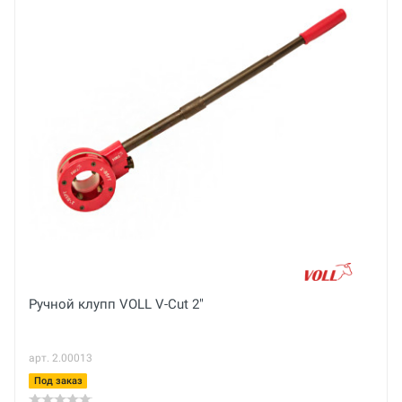
Основные
Тип резьбы
Метрическая
Оценка
Отказное письмо
Тип
9XC
Ваше имя
Диаметр
16 мм
Email
Ручной клупп VOLL V-Cut 2"
Ваше сообщение
арт. 2.00013
Под заказ