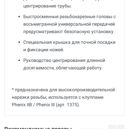
центрирование трубы.
Быстросменные резьбонарезные головы с
восьмигранной универсальной передачей
предусматривают безопасную установку.
Специальная крышка для точной посадки
и фиксации ножей.
Руководство центрирования длинной
досягаемости, облегчающей работу.
* предназначена для высокопроизводительной
нарезки резьбы, используется с клуппами
Phenix IIB / Phenix III (арт. 1375).
Общие
Добавьте свой отзыв
Вес
Оценка
Рекомендуемые товары