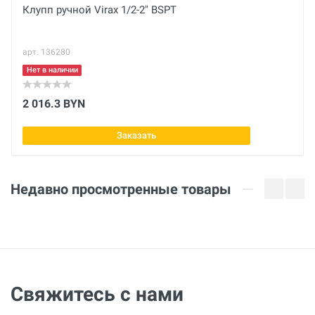
Вес брутто
Клупп ручной Virax 1/2-2" BSPT
кг
арт. 136280
Тип
Сталь
Нет в наличии
Диаметр
2 016.3 BYN
1/4 дюйм
Заказать
Диаметр
8/13 мм
Недавно просмотренные товары
Свяжитесь с нами