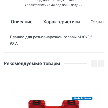
характеристиками под ваши задачи.
Описание
Характеристики
Отзыв
Плашка для резьбонарезной головы М30x3,5-
9XC.
Общие
Отзывы о товаре
Страна производства
Федор Антипов
Рекомендуемые товары
Беларусь
07 Марта 2022
Бренд
BREXIT
Георгий
Основные
08 Февраля 2022