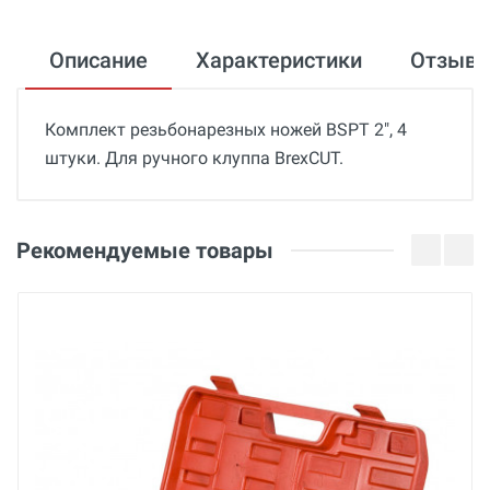
Описание
Характеристики
Отзыв
Комплект резьбонарезных ножей BSPT 2", 4
штуки. Для ручного клуппа BrexCUT.
Общие
Добавьте свой отзыв
Гарантия
Оценка
Рекомендуемые товары
12 месяцев
Страна производства
Ваше имя
Беларусь
Бренд
BREXIT
Email
Основные