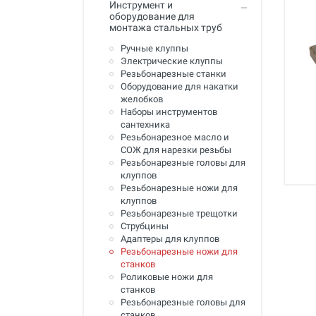
Инструмент и
Промывка систем отопления и
оборудование для
водоснабжения
монтажа стальных труб
Техника для алмазного
Ручные клуппы
сверления, инструмент
Электрические клуппы
Резьбонарезные станки
Муфты ремонтные (хомуты) для
Оборудование для накатки
труб
желобков
Наборы инструментов
Гидродинамические машины
сантехника
для промывки труб
Резьбонарезное масло и
СОЖ для нарезки резьбы
Машины и инструмент для
Резьбонарезные головы для
прочистки труб
клуппов
Резьбонарезные ножи для
Ручной инструмент
клуппов
Резьбонарезные трещотки
Труборезы и ножницы для труб
Струбцины
Адаптеры для клуппов
Инструмент и оборудование для
Резьбонарезные ножи для
сварки пластиковых труб
станков
Роликовые ножи для
Инструмент и оборудование для
станков
монтажа металлопластиковых,
медных, PEX труб
Резьбонарезные головы для
станков