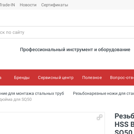
Trade-IN
Новости
Сертификаты
Профессиональный инструмент и оборудование
а
Бренды
Сервисный центр
Полезное
Вопрос-отв
ние для монтажа стальных труб
Резьбонарезные ножи для ста
 дюйма для SQ50
Резьб
HSS B
SQ50