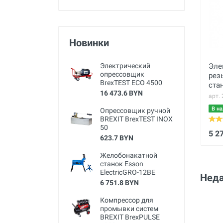
Новинки
Эле
Электрический
опрессовщик
рез
BrexTEST ECO 4500
ста
16 473.6 BYN
Bre
арт.
В на
Опрессовщик ручной
BREXIT BrexTEST INOX
50
5 2
623.7 BYN
Желобонакатной
станок Esson
ElectricGRO-12BE
Неда
6 751.8 BYN
Компрессор для
промывки систем
BREXIT BrexPULSE