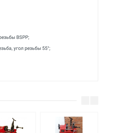
резьбы BSPP;
зьба, угол резьбы 55°;