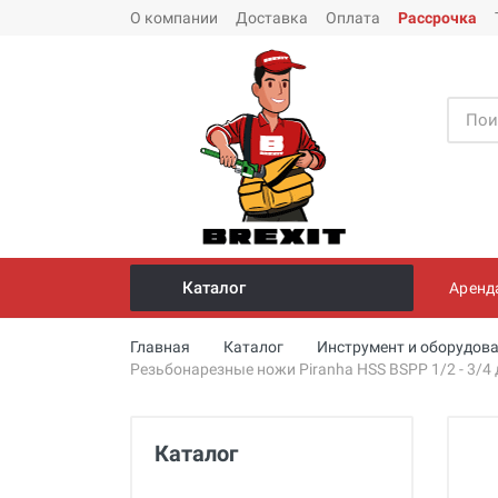
О компании
Доставка
Оплата
Рассрочка
Каталог
Аренд
Инструмент и оборудование для
Главная
Каталог
Инструмент и оборудова
монтажа стальных труб
Резьбонарезные ножи Piranha HSS BSPP 1/2 - 3/4
Трубогибы
Опрессовщики для проверки
Каталог
герметичности систем под
давлением