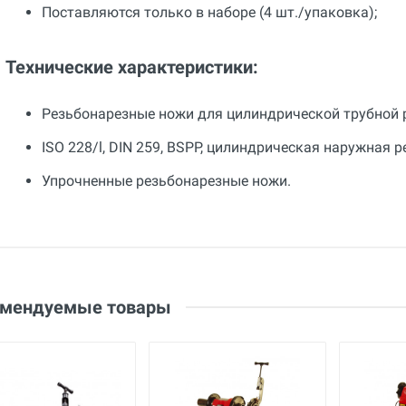
Поставляются только в наборе (4 шт./упаковка);
Технические характеристики:
Резьбонарезные ножи для цилиндрической трубной 
ISO 228/l, DIN 259, BSPP, цилиндрическая наружная ре
Упрочненные резьбонарезные ножи.
Общие
Добавьте свой отзыв
Вес
0.66 кг
Оценка
Страна производства
Ваше имя
Китай
Email
омендуемые товары
Бренд
Piranha
Ваше сообщение
Основные