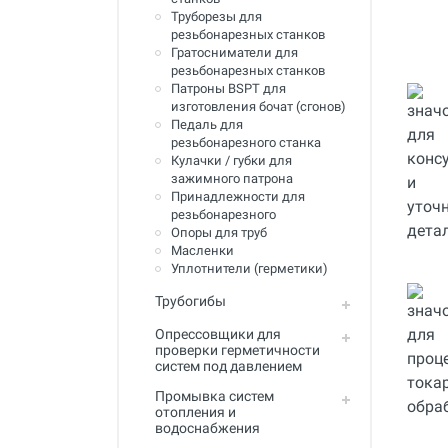
Инструмент для пайки, сварки и
Труборезы для
резки. Припой и флюс
резьбонарезных станков
Гратосниматели для
Оборудование для сварки
резьбонарезных станков
полимеров
Патроны BSPT для
изготовления бочат (сгонов)
Оборудование для
Педаль для
телеинспекции трубопроводов
резьбонарезного станка
Кулачки / губки для
Малая дорожная техника
зажимного патрона
Принадлежности для
Алмазные диски
резьбонарезного
Опоры для труб
Плиткорезы
Масленки
Уплотнители (герметики)
Сверлильные станки
Трубогибы
Фаскосъемные станки
Опрессовщики для
проверки герметичности
Инструмент для укладки
систем под давлением
напольных покрытий
Промывка систем
Строительный инструмент и
отопления и
оборудование
водоснабжения