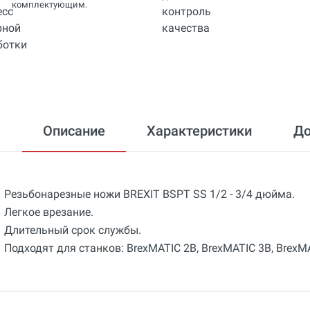
комплектующим.
Описание
Характеристики
Д
Резьбонарезные ножи BREXIT BSPT SS 1/2 - 3/4 дюйма.
Легкое врезание.
Длительный срок службы.
Подходят для станков: BrexMATIC 2B, BrexMATIC 3B, BrexM
Общие
Отзывы о товаре
Вес
0.66 кг