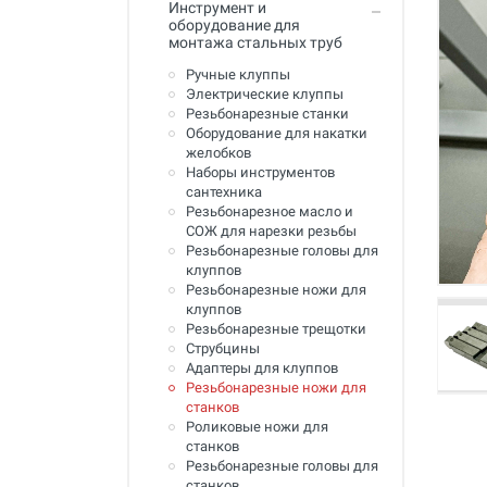
Инструмент и
Промывка систем отопления и
оборудование для
водоснабжения
монтажа стальных труб
Техника для алмазного
Ручные клуппы
сверления, инструмент
Электрические клуппы
Резьбонарезные станки
Муфты ремонтные (хомуты) для
Оборудование для накатки
труб
желобков
Наборы инструментов
Гидродинамические машины
сантехника
для промывки труб
Резьбонарезное масло и
СОЖ для нарезки резьбы
Машины и инструмент для
Резьбонарезные головы для
прочистки труб
клуппов
Резьбонарезные ножи для
Ручной инструмент
клуппов
Резьбонарезные трещотки
Труборезы и ножницы для труб
Струбцины
Адаптеры для клуппов
Инструмент и оборудование для
Резьбонарезные ножи для
сварки пластиковых труб
станков
Роликовые ножи для
Инструмент и оборудование для
станков
монтажа металлопластиковых,
медных, PEX труб
Резьбонарезные головы для
станков