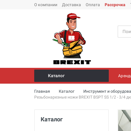
О компании
Доставка
Оплата
Рассрочка
Каталог
Аренд
Инструмент и оборудование для
Главная
Каталог
Инструмент и оборудова
монтажа стальных труб
Резьбонарезные ножи BREXIT BSPT SS 1/2 - 3/4 
Трубогибы
Опрессовщики для проверки
Каталог
герметичности систем под
давлением