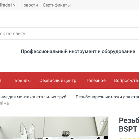
Trade-IN
Новости
Сертификаты
Профессиональный инструмент и оборудование
а
Бренды
Сервисный центр
Полезное
Вопрос-отв
ние для монтажа стальных труб
Резьбонарезные ножи для ста
дюйма
Резь
BSPT 