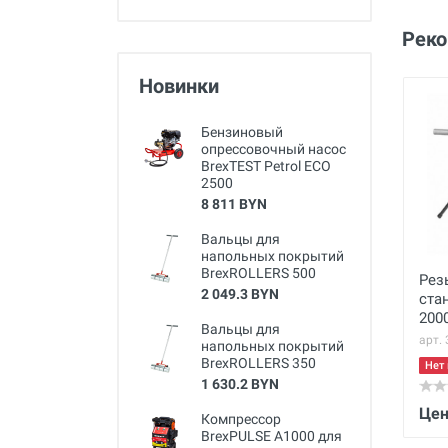
Рек
Новинки
Бензиновый
опрессовочный насос
BrexTEST Petrol ECO
2500
8 811 BYN
Вальцы для
напольных покрытий
BrexROLLERS 500
Рез
2 049.3 BYN
ста
200
Вальцы для
арт.
напольных покрытий
BrexROLLERS 350
Нет 
1 630.2 BYN
Цен
Компрессор
BrexPULSE A1000 для