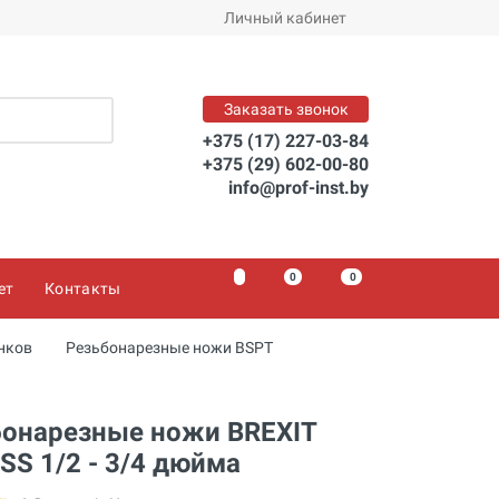
Личный кабинет
Заказать звонок
+375 (17) 227-03-84
+375 (29) 602-00-80
info@prof-inst.by
0
0
0
ет
Контакты
нков
Резьбонарезные ножи BSPT
бонарезные ножи BREXIT
SS 1/2 - 3/4 дюйма