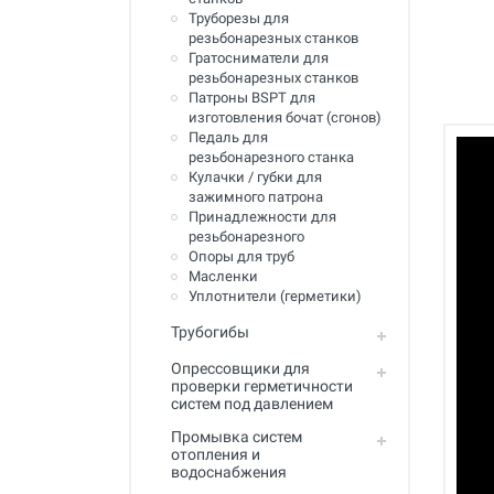
Инструмент для пайки, сварки и
Труборезы для
резки. Припой и флюс
резьбонарезных станков
Гратосниматели для
Оборудование для сварки
резьбонарезных станков
полимеров
Патроны BSPT для
изготовления бочат (сгонов)
Оборудование для
Педаль для
телеинспекции трубопроводов
резьбонарезного станка
Кулачки / губки для
Малая дорожная техника
зажимного патрона
Принадлежности для
Алмазные диски
резьбонарезного
Опоры для труб
Плиткорезы
Масленки
Уплотнители (герметики)
Сверлильные станки
Трубогибы
Фаскосъемные станки
Опрессовщики для
проверки герметичности
Инструмент для укладки
систем под давлением
напольных покрытий
Промывка систем
Строительный инструмент и
отопления и
оборудование
водоснабжения