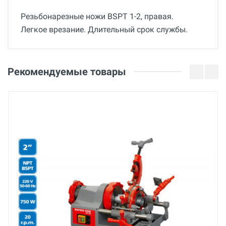
Резьбонарезные ножи BSPT 1-2, правая.
Легкое врезание. Длительный срок службы.
Общие
Отзывы о товаре
Гарантия
Рекомендуемые товары
12 месяцев
24 Января 2025
Страна производства
Беларусь
Бренд
Esson
Основные
Оценка
Отказное письмо
Тип
SS
Ваше имя