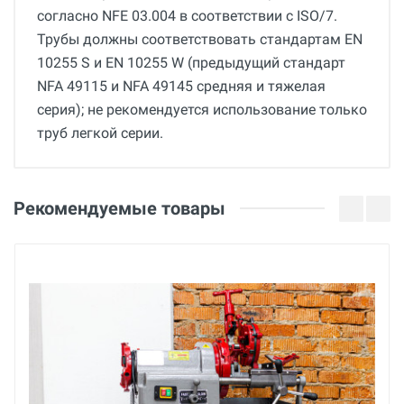
согласно NFE 03.004 в соответствии с ISO/7.
Трубы должны соответствовать стандартам ЕN
10255 S и EN 10255 W (предыдущий стандарт
NFA 49115 и NFA 49145 средняя и тяжелая
серия); не рекомендуется использование только
труб легкой серии.
Общие
Добавьте свой отзыв
Вес
Оценка
Рекомендуемые товары
0.5 кг
Страна производства
Ваше имя
Франция
Бренд
Virax
Email
Основные