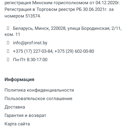
Размер трубы
регистрация Минским горисполкомом от 04.12.2020г.
1/2 - 2 дюйм
Регистрация в Торговом реестре РБ 30.06.2021г. за
номером 513574.
Комплектация
Беларусь,
Минск
,
220028
,
улица Бородинская, 2/11,
Механическая универсальная резьбонарезная
голова (BSPT, BSPP, NPT, METRIC), ножи: 1
ком. 11
комплект BSPT 1/2"-3/4; 1 комплект BSPT 1"-2";
info@prof-inst.by
+375 (17) 227-03-84
,
+375 (29) 602-00-80
Пн-Пт 8:30-17:00
Информация
Политика конфиденциальности
Пользовательское соглашение
Доставка
Гарантия и возврат
Карта сайта