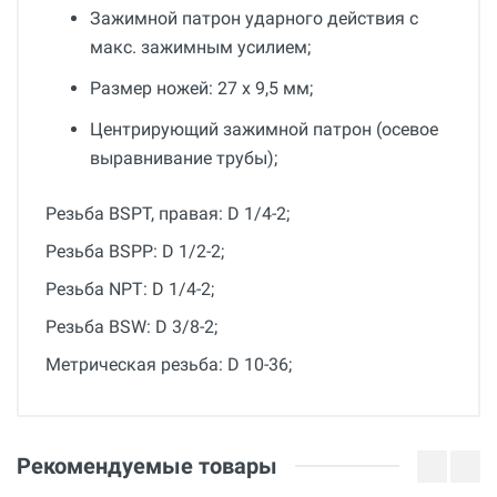
Зажимной патрон ударного действия с
макс. зажимным усилием;
Размер ножей: 27 х 9,5 мм;
Центрирующий зажимной патрон (осевое
выравнивание трубы);
Резьба BSPT, правая: D 1/4-2;
Резьба BSPP: D 1/2-2;
Резьба NPT: D 1/4-2;
Резьба BSW: D 3/8-2;
Метрическая резьба: D 10-36;
Общие
Добавьте свой отзыв
Гарантия
Оценка
Рекомендуемые товары
36 месяцев