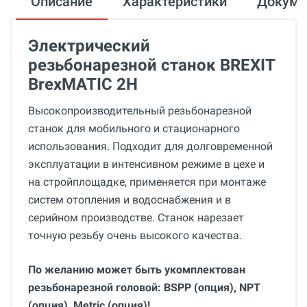
Описание
Характеристики
Докум
Электрический
резьбонарезной станок BREXIT
BrexMATIC 2H
Высокопроизводительный резьбонарезной
станок для мобильного и стационарного
использования. Подходит для долговременной
эксплуатации в интенсивном режиме в цехе и
на стройплощадке, применяется при монтаже
систем отопления и водоснабжения и в
серийном производстве. Станок нарезает
точную резьбу очень высокого качества.
По желанию может быть укомплектован
резьбонарезной головой: BSPP (опция), NPT
(опция), Metric (опция)!