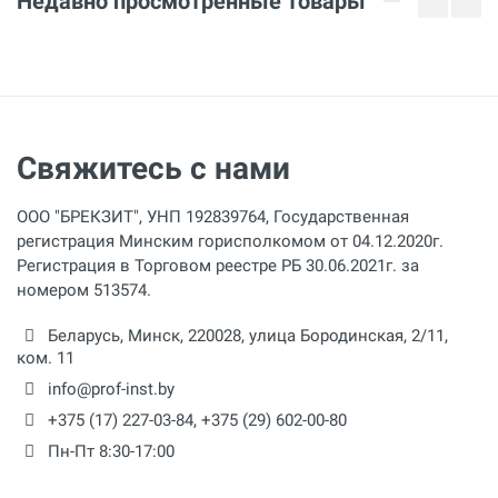
Недавно просмотренные товары
Мощность
750 Вт
Тип резьбы
BSPT
Свяжитесь с нами
Размер трубы
1/2 - 4 дюйм
ООО "БРЕКЗИТ", УНП 192839764, Государственная
Комплектация
регистрация Минским горисполкомом от 04.12.2020г.
Плашки (BSPT) 1/2-3/4 1-2 2.1/2-4 дюйма
Регистрация в Торговом реестре РБ 30.06.2021г. за
номером 513574.
Беларусь,
Минск
,
220028
,
улица Бородинская, 2/11,
ком. 11
info@prof-inst.by
+375 (17) 227-03-84
,
+375 (29) 602-00-80
Пн-Пт 8:30-17:00