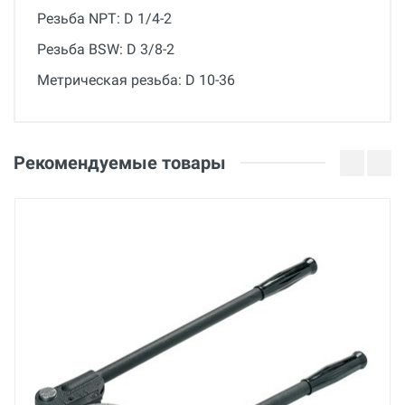
Резьба NPT: D 1/4-2
Резьба BSW: D 3/8-2
Метрическая резьба: D 10-36
Общие
Добавьте свой отзыв
Гарантия
Оценка
Рекомендуемые товары
12 месяцев
Вес
Ваше имя
150 кг
Страна производства
Китай
Email
Бренд
Piranha
Ваше сообщение