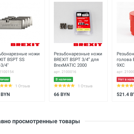
Ваше сообщение
Основные
Вес нетто
кг
Вес брутто
кг
Габариты с упаковкой
см
(ДхШхВ)
ьбонарезные ножи
Резьбонарезные ножи
Резьбон
Отправить отзыв
XIT BSPT SS
BREXIT BSPT 3/4” для
голова 
-3/4"
BrexMATIC 2000
9XC
 2100154
арт. 2100016
арт. 2100
личии
В наличии
Нет в нал
1 Отзыв
1 Отзыв
 BYN
66 BYN
521.4 
вно просмотренные товары