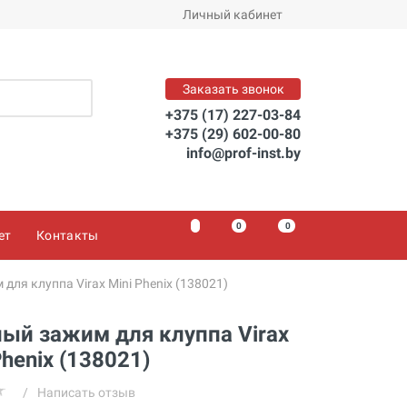
Личный кабинет
Заказать звонок
+375 (17) 227-03-84
+375 (29) 602-00-80
info@prof-inst.by
0
0
0
ет
Контакты
для клуппа Virax Mini Phenix (138021)
ый зажим для клуппа Virax
Phenix (138021)
/
Написать отзыв