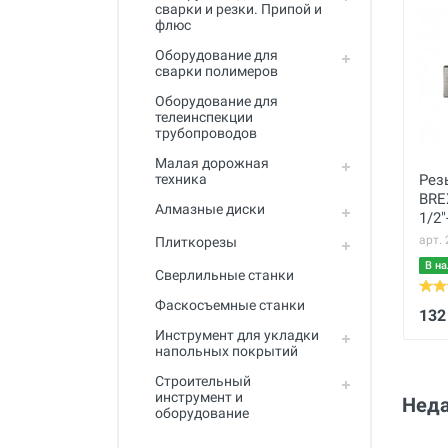
сварки и резки. Припой и
флюс
Оборудование для
сварки полимеров
Оборудование для
телеинспекции
трубопроводов
Малая дорожная
техника
Рез
BRE
Алмазные диски
1/2"
арт.
Плиткорезы
В на
Сверлильные станки
Фаскосъемные станки
132
Инструмент для укладки
напольных покрытий
Строительный
инструмент и
Неда
оборудование