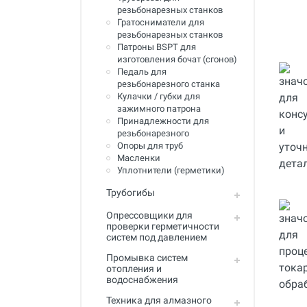
резьбонарезных станков
Инструмент для пайки, сварки и
резки. Припой и флюс
Гратосниматели для
резьбонарезных станков
Оборудование для сварки
Патроны BSPT для
полимеров
изготовления бочат (сгонов)
Педаль для
Оборудование для
резьбонарезного станка
телеинспекции трубопроводов
Кулачки / губки для
зажимного патрона
Малая дорожная техника
Принадлежности для
резьбонарезного
Алмазные диски
Опоры для труб
Масленки
Плиткорезы
Уплотнители (герметики)
Сверлильные станки
Трубогибы
Опрессовщики для
Фаскосъемные станки
проверки герметичности
систем под давлением
Инструмент для укладки
напольных покрытий
Промывка систем
отопления и
Строительный инструмент и
водоснабжения
оборудование
Техника для алмазного