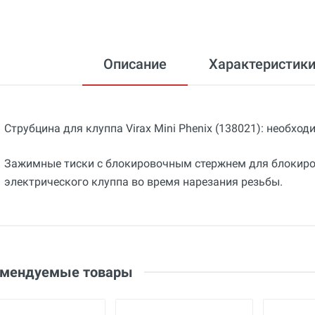
Описание
Характеристик
Струбцина для клуппа Virax Mini Phenix (138021): необхо
Зажимные тиски с блокировочным стержнем для блокиро
электрического клуппа во время нарезания резьбы.
Общие
Добавьте свой отзыв
Вес
1.5 кг
Оценка
Страна производства
Ваше имя
Франция
Email
омендуемые товары
Бренд
Virax