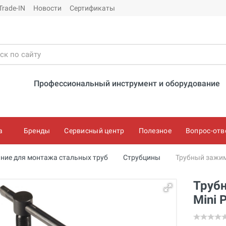
Trade-IN
Новости
Сертификаты
Профессиональный инструмент и оборудование
а
Бренды
Сервисный центр
Полезное
Вопрос-отв
ние для монтажа стальных труб
Струбцины
Трубный зажим 
Трубн
Mini 