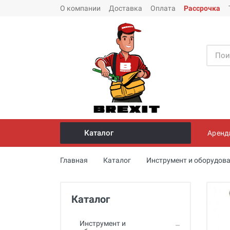
О компании
Доставка
Оплата
Рассрочка
Каталог
Аренд
Инструмент и оборудование для
Главная
Каталог
Инструмент и оборудова
монтажа стальных труб
Трубогибы
Каталог
Опрессовщики для проверки
герметичности систем под
давлением
Инструмент и