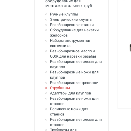
оборудование для
Промывка систем отопления и
монтажа стальных труб
водоснабжения
Ручные клуппы
Техника для алмазного
Электрические клуппы
сверления, инструмент
Резьбонарезные станки
Оборудование для накатки
Муфты ремонтные (хомуты) для
желобков
труб
Наборы инструментов
сантехника
Гидродинамические машины
Резьбонарезное масло и
для промывки труб
СОЖ для нарезки резьбы
Резьбонарезные головы для
Машины и инструмент для
клуппов
прочистки труб
Резьбонарезные ножи для
клуппов
Ручной инструмент
Резьбонарезные трещотки
Струбцины
Труборезы и ножницы для труб
Адаптеры для клуппов
Резьбонарезные ножи для
Инструмент и оборудование для
станков
сварки пластиковых труб
Роликовые ножи для
станков
Инструмент и оборудование для
Резьбонарезные головы для
монтажа металлопластиковых,
станков
медных, PEX труб
Труборезы для