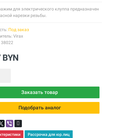
зажим для электрического клуппа предназначен
асной нарезки резьбы.
сть:
Под заказ
итель:
Virax
138022
7 BYN
Заказать товар
Подобрать аналог
ктеристики
Рассрочка для юр.лиц