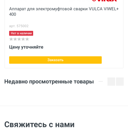
Напряжение
Аппарат для электромуфтовой сварки VULCA VIWEL+
400
230 В
арт. 575002
Мощность
800 Вт
Нет в наличии
Рабочая температура
Цену уточняйте
200-279 °С
Заказать
Температура окружающей среды
от –5 до +45 °C
Недавно просмотренные товары
Размер трубы
16, 20, 25, 32, 40, 50, 63 мм
Свяжитесь с нами