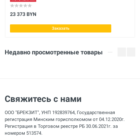
Материал труб
23 373 BYN
ПЭ (PE)
Заказать
Мощность нагревательного элемента
18 кВт
Недавно просмотренные товары
Мощность торцевателя
2.2 кВт
Мощность гидростанции
2.2 кВт
Свяжитесь с нами
Общая мощность
22.4 кВт
ООО "БРЕКЗИТ", УНП 192839764, Государственная
Температура окружающей среды
регистрация Минским горисполкомом от 04.12.2020г.
+40 °C
Регистрация в Торговом реестре РБ 30.06.2021г. за
номером 513574.