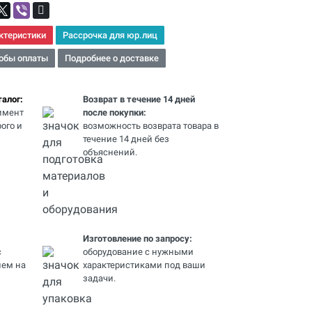
ктеристики
Рассрочка для юр.лиц
обы оплаты
Подробнее о доставке
алог:
Возврат в течение 14 дней
имент
после покупки:
ого и
возможность возврата товара в
течение 14 дней без
объяснений.
Изготовление по запросу:
с
оборудование с нужными
ем на
характеристиками под ваши
задачи.