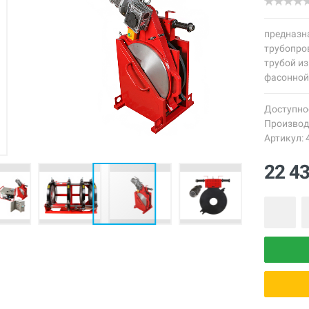
предназн
трубопров
трубой из
фасонной
Доступно
Производ
Артикул: 
22 4