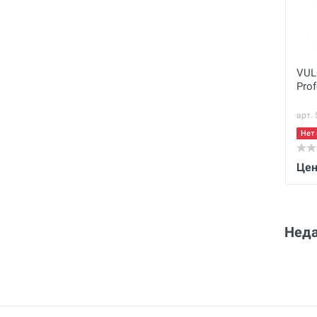
VUL
Pro
арт.
Нет 
Цен
Неда