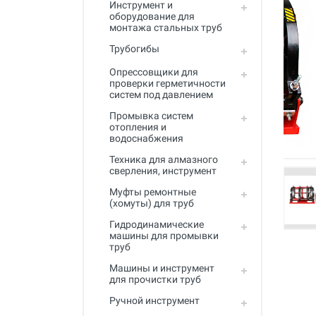
Инструмент и
Промывка систем отопления и
оборудование для
водоснабжения
монтажа стальных труб
Техника для алмазного
Трубогибы
сверления, инструмент
Опрессовщики для
Муфты ремонтные (хомуты) для
проверки герметичности
труб
систем под давлением
Промывка систем
Гидродинамические машины
отопления и
для промывки труб
водоснабжения
Машины и инструмент для
Техника для алмазного
прочистки труб
сверления, инструмент
Ручной инструмент
Муфты ремонтные
(хомуты) для труб
Труборезы и ножницы для труб
Гидродинамические
машины для промывки
Инструмент и оборудование для
труб
сварки пластиковых труб
Машины и инструмент
Инструмент и оборудование для
для прочистки труб
монтажа металлопластиковых,
Ручной инструмент
медных, PEX труб