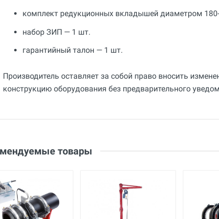
комплект редукционных вкладышей диаметром 180-
набор ЗИП — 1 шт.
гарантийный талон — 1 шт.
Производитель оставляет за собой право вносить измене
конструкцию оборудования без предварительного уведом
Общие
Добавьте свой отзыв
Гарантия
12 месяцев
Оценка
Страна производства
Ваше имя
Китай
Email
омендуемые товары
Бренд
Voll (Россия)
Ваше сообщение
Основные
Вес нетто
кг