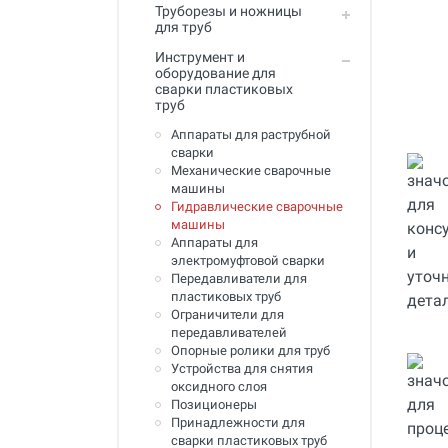
Труборезы и ножницы
Инструмент для пайки, сварки и
для труб
резки. Припой и флюс
Инструмент и
Оборудование для сварки
оборудование для
полимеров
сварки пластиковых
труб
Оборудование для
Аппараты для раструбной
телеинспекции трубопроводов
сварки
Механические сварочные
Малая дорожная техника
машины
Гидравлические сварочные
Алмазные диски
машины
Аппараты для
Плиткорезы
электромуфтовой сварки
Передавливатели для
Сверлильные станки
пластиковых труб
Ограничители для
Фаскосъемные станки
передавливателей
Опорные ролики для труб
Инструмент для укладки
напольных покрытий
Устройства для снятия
оксидного слоя
Строительный инструмент и
Позиционеры
оборудование
Принадлежности для
сварки пластиковых труб