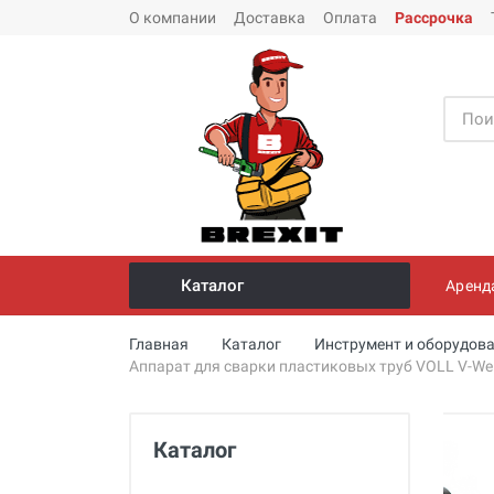
О компании
Доставка
Оплата
Рассрочка
Каталог
Аренд
Инструмент и оборудование для
Главная
Каталог
Инструмент и оборудова
монтажа стальных труб
Аппарат для сварки пластиковых труб VOLL V-We
Трубогибы
Опрессовщики для проверки
Каталог
герметичности систем под
давлением