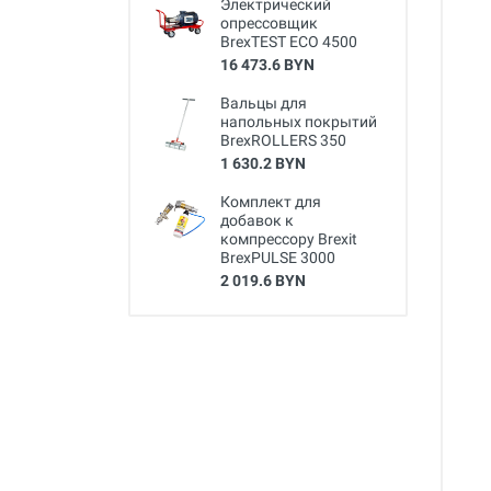
Электрический
опрессовщик
BrexTEST ECO 4500
16 473.6 BYN
Вальцы для
напольных покрытий
BrexROLLERS 350
1 630.2 BYN
Комплект для
добавок к
компрессору Brexit
BrexPULSE 3000
2 019.6 BYN