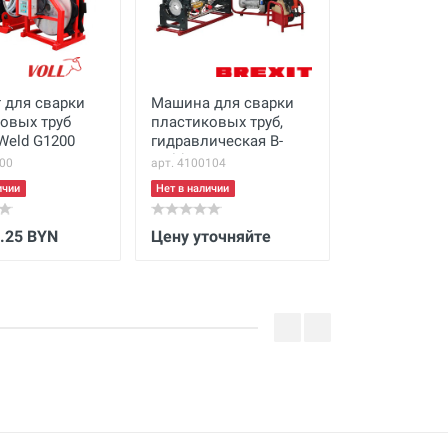
 для сварки
Машина для сварки
Стыковая с
овых труб
пластиковых труб,
машина с
Weld G1200
гидравлическая B-
гидравличе
Weld G160
приводом S
200
арт. 4100104
арт. SHD315
SHD315
ичии
Нет в наличии
Нет в наличии
.25 BYN
Цену уточняйте
13 617 BYN