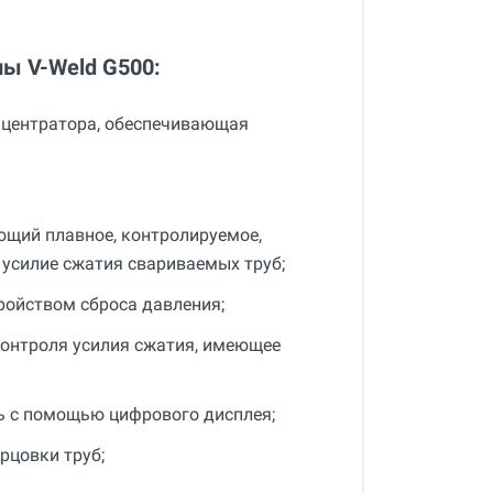
ы V-Weld G500:
 центратора, обеспечивающая
ющий плавное, контролируемое,
усилие сжатия свариваемых труб;
ройством сброса давления;
контроля усилия сжатия, имеющее
ь с помощью цифрового дисплея;
рцовки труб;