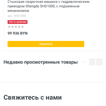
Напряжение
Стыковая сварочная машина с гидравлическим
приводом Shengda SHD1000, с подъемным
230 В
механизмом
арт. SHD1000
Мощность
3500 Вт
Нет в наличии
Давление
99 936 BYN
100 бар
Заказать
Размер трубы
90 - 315 мм
Недавно просмотренные товары
Размеры
- мм
Свяжитесь с нами