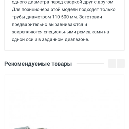
одного диаметра перед сваркой друг с другом.
Для позиционера этой модели подходят только
трубы диаметром 110-500 мм. Заготовки
предварительно выравниваются и
закрепляются специальными ремешками на
одной оси и в заданном диапазоне.
Общие
Добавьте свой отзыв
Гарантия
Оценка
Рекомендуемые товары
36 месяцев
Страна производства
Ваше имя
Беларусь
Бренд
BREXIT
Email
Основные