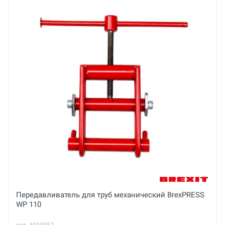
Беларусь
Бренд
Voll (Беларусь)
Email
Основные
Ваше сообщение
Вес нетто
кг
Вес брутто
кг
Диаметр
Отправить отзыв
110 мм
Передавливатель для труб механический BrexPRESS
WP 110