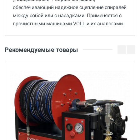
обеспечивающий надежное сцепление спиралей
между собой или с насадками. Применяется c
прочистными машинами VOLL и их аналогами.
Общие
Добавьте свой отзыв
Страна производства
Оценка
Рекомендуемые товары
Германия
Бренд
Ваше имя
Voll (Россия)
Основные
Email
Вес нетто
кг
Ваше сообщение
Вес брутто
кг